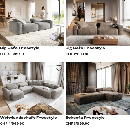
Big-Sofa Freestyle
Big-Sofa Freestyle
CHF 2’699.90
CHF 2’699.90
Wohnlandschaft Freestyle
Ecksofa Freestyle
CHF 4’999.90
CHF 3’399.90