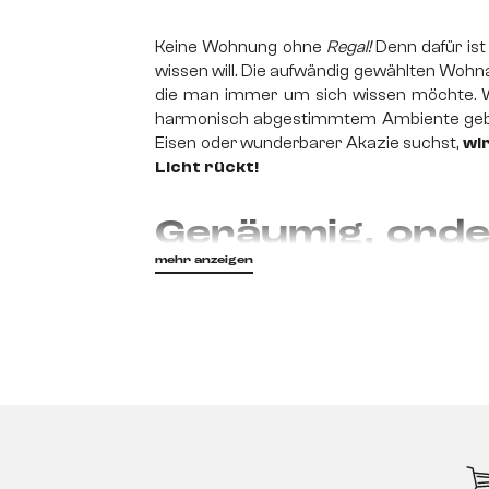
Keine Wohnung ohne
Regal!
Denn dafür ist 
wissen will. Die aufwändig gewählten Woh
die man immer um sich wissen möchte. We
harmonisch abgestimmtem Ambiente geben m
Eisen oder wunderbarer Akazie suchst,
wir
Licht rückt!
Geräumig, orden
mehr anzeigen
Es ist nicht immer leicht, den notwendi
Wohnung zu deinem Zuhause machen, zu sc
kombiniert werden.
Für ein praktisches 
um optische Akzente zu erstellen, oder als 
Lieblingsstücke gekonnt in Szene zu setzen
Optische Akzen