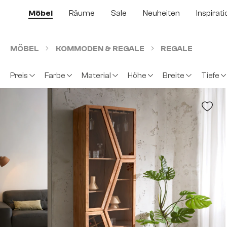
m Hauptinhalt springen
Zur Suche springen
Zur Hauptnavigation springen
Möbel
Räume
Sale
Neuheiten
Inspirati
MÖBEL
KOMMODEN & REGALE
REGALE
Preis
Farbe
Material
Höhe
Breite
Tiefe