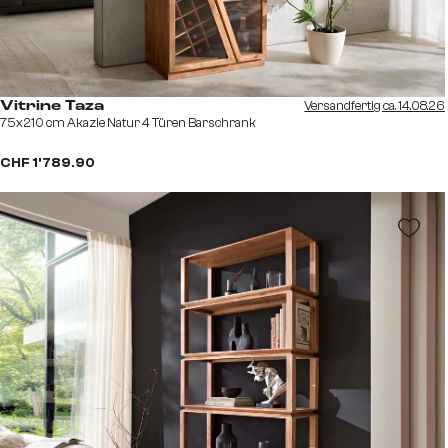
Versandfertig ca. 14.08.26
Vitrine Taza
75x210 cm Akazie Natur 4 Türen Barschrank
CHF 1’789.90