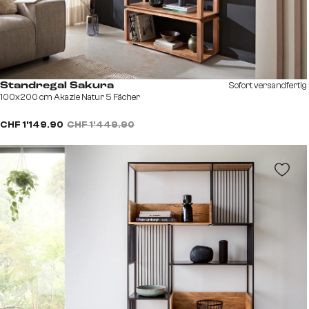
Sofort versandfertig
Standregal Sakura
100x200 cm Akazie Natur 5 Fächer
CHF 1’149.90
CHF 1’449.90