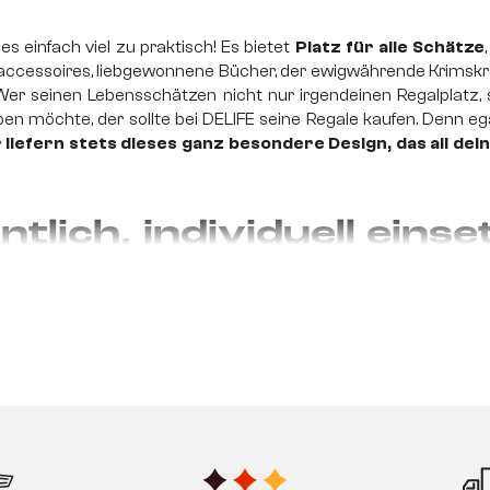
es einfach viel zu praktisch! Es bietet
Platz für alle Schätze
naccessoires, liebgewonnene Bücher, der ewigwährende Krimskra
r seinen Lebensschätzen nicht nur irgendeinen Regalplatz,
öchte, der sollte bei DELIFE seine Regale kaufen. Denn ega
 liefern stets dieses ganz besondere Design, das all de
tlich, individuell eins
gen Raum für die vielen schönen Dekorationselemente, Bücher
haffen. Deine Wohnfläche ist begrenzt und verschiedene Mö
Regal findet sich allerdings in jedem Raum ein passender
Stauraum für Arbeitsutensilien und Bücher, ein Regal bietet di
.
te durch passende Reg