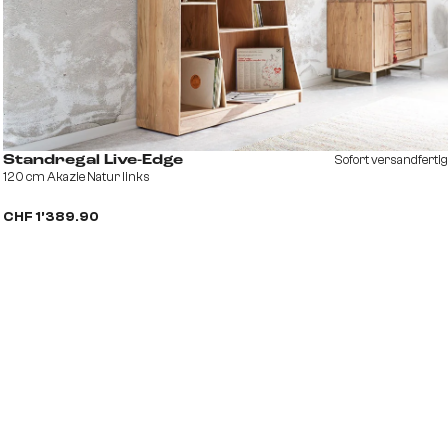
Sofort versandfertig
Standregal Live-Edge
120 cm Akazie Natur links
CHF 1’389.90