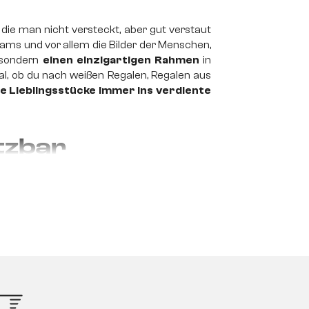
, die man nicht versteckt, aber gut verstaut
ms und vor allem die Bilder der Menschen,
 sondern
einen einzigartigen Rahmen
in
l, ob du nach weißen Regalen, Regalen aus
ine Lieblingsstücke immer ins verdiente
etzbar
 und persönlichen Gegenstände, die deine
belstücke möchten harmonisch miteinander
 Ort
. Ob du den Platz an den Wänden nutzt,
r viele verschiedene Möglichkeiten, um deine
ale setzen