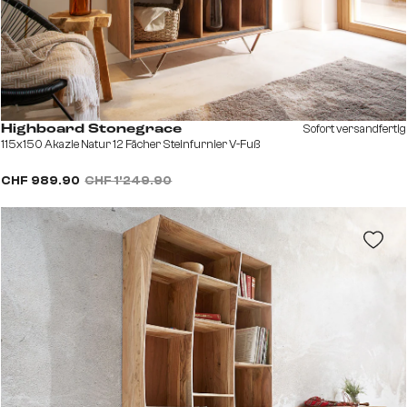
Sofort versandfertig
Highboard Stonegrace
115x150 Akazie Natur 12 Fächer Steinfurnier V-Fuß
CHF 989.90
CHF 1’249.90