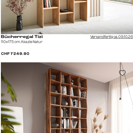
Versandfertig ca. 09.10.26
Bücherregal Tizi
110x175 cm Akazie Natur
CHF 1’249.90