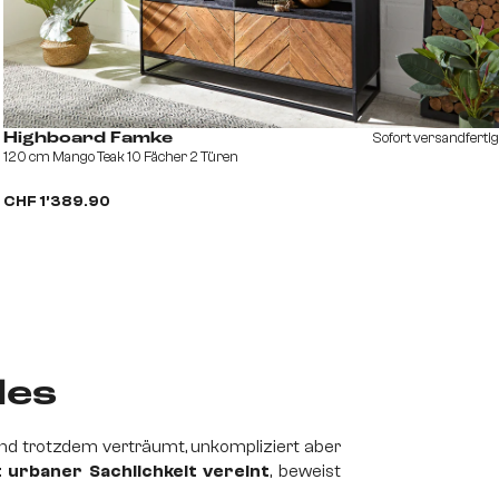
Sofort versandfertig
Highboard Famke
120 cm Mango Teak 10 Fächer 2 Türen
CHF 1’389.90
les
 und trotzdem verträumt, unkompliziert aber
 urbaner Sachlichkeit vereint
, beweist