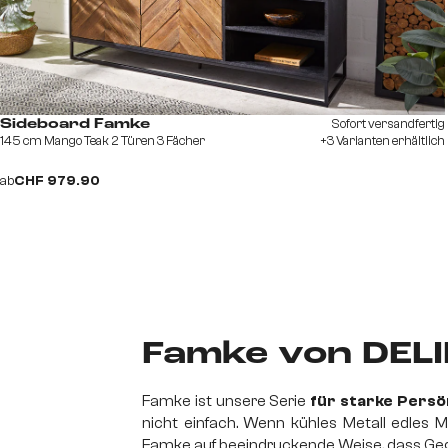
Sofort versandfertig
Sideboard Famke
145 cm Mango Teak 2 Türen 3 Fächer
+3 Varianten erhältlich
ab
CHF 979.90
Famke von DELI
Famke ist unsere Serie
für starke Persö
nicht einfach. Wenn kühles Metall edles M
Famke auf beeindruckende Weise, dass Ge