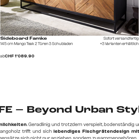
Sofort versandfertig
Sideboard Famke
145 cm Mango Teak 2 Türen 3 Schubladen
+3 Varianten erhältlich
ab
CHF 1’089.90
FE – Beyond Urban Sty
nlichkeiten
. Geradlinig und trotzdem verspielt, bodenständig
angoholz trifft und sich
lebendiges Fischgrätendesign mit
gensätze sich nicht nur anziehen, sondern zusammengehören.