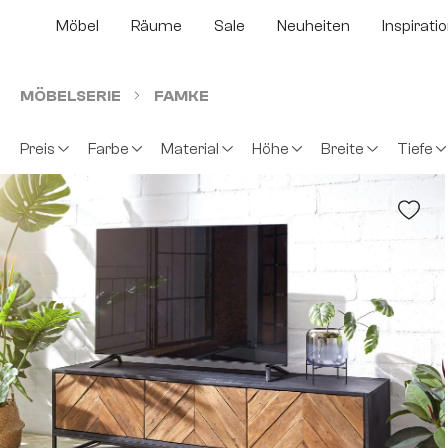
m Hauptinhalt springen
Zur Suche springen
Zur Hauptnavigation springen
Möbel
Räume
Sale
Neuheiten
Inspirati
MÖBELSERIE
FAMKE
Preis
Farbe
Material
Höhe
Breite
Tiefe