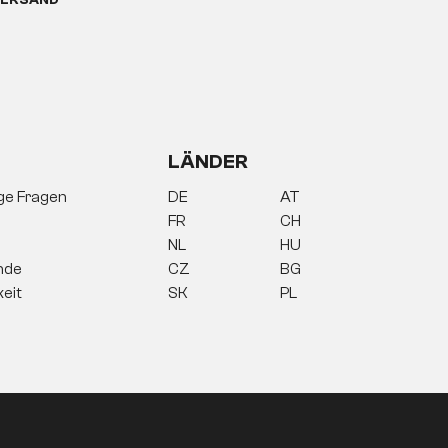
ERSAND
LÄNDER
ige Fragen
DE
AT
FR
CH
NL
HU
nde
CZ
BG
keit
SK
PL