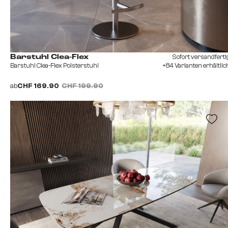
Sofort versandferti
Barstuhl Clea-Flex
Barstuhl Clea-Flex Polsterstuhl
+84 Varianten erhältlic
ab
CHF 169.90
CHF 199.90