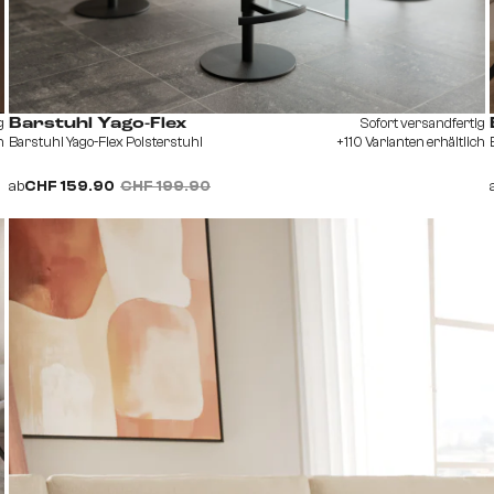
g
Sofort versandfertig
Barstuhl Yago-Flex
h
Barstuhl Yago-Flex Polsterstuhl
+110 Varianten erhältlich
ab
CHF 159.90
CHF 199.90