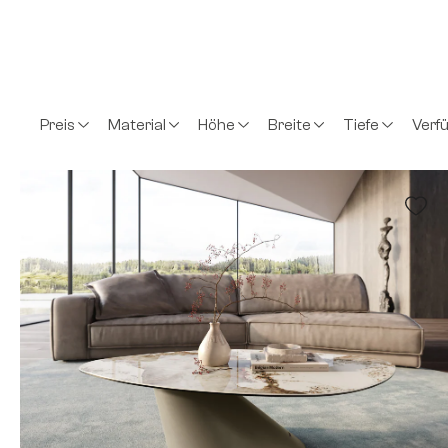
Preis
Material
Höhe
Breite
Tiefe
Verf