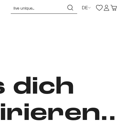
DE
 dich
irieren..