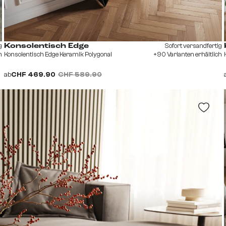
g
Sofort versandfertig
Konsolentisch Edge
h
Konsolentisch Edge Keramik Polygonal
+90 Varianten erhältlich
ab
CHF 469.90
CHF 589.90