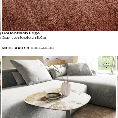
g
Couchtisch Edge
h
Couchtisch Edge Keramik Oval
ab
CHF 449.90
CHF 549.90