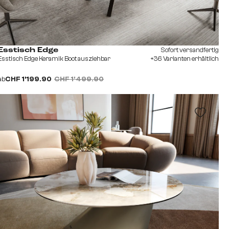
Sofort versandfertig
Esstisch Edge
Esstisch Edge Keramik Boot ausziehbar
+36 Varianten erhältlich
ab
CHF 1’199.90
CHF 1’499.90