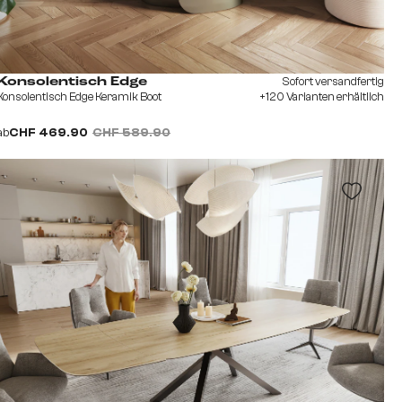
Sofort versandfertig
Konsolentisch Edge
Konsolentisch Edge Keramik Boot
+120 Varianten erhältlich
ab
CHF 469.90
CHF 589.90