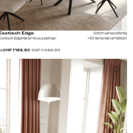
Sofort versandfertig
Esstisch Edge
Esstisch Edge Keramik ausziehbar
+93 Varianten erhältlich
ab
CHF 1’189.90
CHF 1’489.90