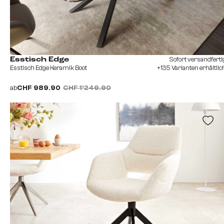
Sofort versandferti
Esstisch Edge
Esstisch Edge Keramik Boot
+135 Varianten erhältlic
ab
CHF 989.90
CHF 1’249.90