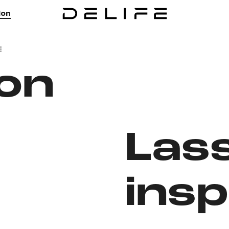
ion
E
ion
Lass
insp