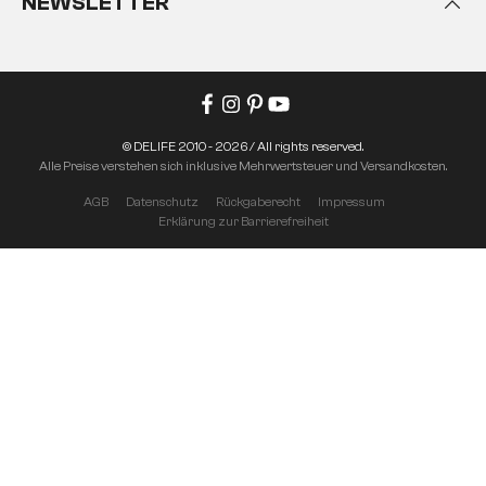
NEWSLETTER
© DELIFE 2010 - 2026 / All rights reserved.
Alle Preise verstehen sich inklusive Mehrwertsteuer und Versandkosten.
AGB
Datenschutz
Rückgaberecht
Impressum
Erklärung zur Barrierefreiheit