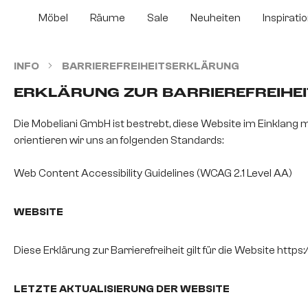
m Hauptinhalt springen
Zur Suche springen
Zur Hauptnavigation springen
Möbel
Räume
Sale
Neuheiten
Inspirati
INFO
BARRIEREFREIHEITSERKLÄRUNG
ERKLÄRUNG ZUR BARRIEREFREIHEI
Die Mobeliani GmbH ist bestrebt, diese Website im Einklang 
orientieren wir uns an folgenden Standards:
Web Content Accessibility Guidelines (WCAG 2.1 Level AA)
WEBSITE
Diese Erklärung zur Barrierefreiheit gilt für die Website https:
LETZTE AKTUALISIERUNG DER WEBSITE