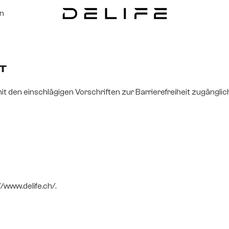
on
T
mit den einschlägigen Vorschriften zur Barrierefreiheit zugäng
//www.delife.ch/.