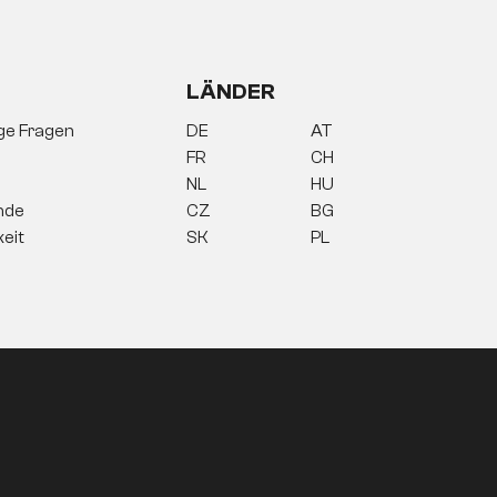
LÄNDER
ige Fragen
DE
AT
FR
CH
NL
HU
nde
CZ
BG
keit
SK
PL