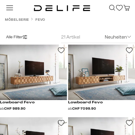
Zum Hauptinhalt springen
MÖBELSERIE
FEVO
21 Artikel
Neuheiten
Alle Filter
Lowboard Fevo
Lowboard Fevo
ab
CHF 989.90
ab
CHF 1’099.90