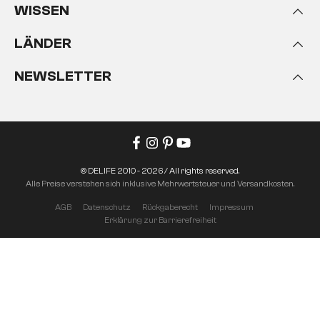
WISSEN
LÄNDER
NEWSLETTER
© DELIFE 2010 - 2026 / All rights reserved.
Alle Preise verstehen sich inklusive Mehrwertsteuer und Versandkosten.
AGB
Datenschutz
Rückgaberecht
Impressum
Erklärung zur Barrierefreiheit