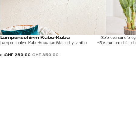
Sofort versandfertig
Lampenschirm Kubu-Kubu
Lampenschirm Kubu-Kubu aus Wasserhyazinthe
+5 Varianten erhältlich
ab
CHF 289.90
CHF 359.90