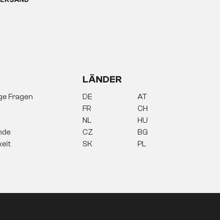
ERSAND
 Bilder, Lampen oder Wanddeko
sind nur
o bringt dich jedes Mal zurück an deinen
lafzimmer in ein königliches Schlafgemach
m. Die
zeitlos schöne und stilvolle Deko
LÄNDER
ner Kreativität sind hierbei keine Grenzen
ige Fragen
DE
AT
 Familie oder deiner Freunde mit moderner
FR
CH
umstammscheibe positionierst, Natürlichkeit
Themen du dich gerne beschäftigst.
NL
Deko ist
HU
 deine Seele, die sich immer wieder an
nde
CZ
BG
keit
SK
PL
gefühl
tigen Deko. Die perfekt zu dir passenden
p. Diese
stilvollen Dekorationselemente
, was du verdienst – dein eigenes kleines