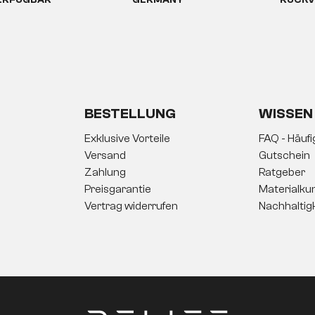
ERFÜGBAR
GERMANY
RÜCKV
 du auch immer etwas über dich preis.
Vasen, Dekofiguren,
inen ganz persönlichen Wohlfühlort
bauen kannst. Holzdek
mer betrittst, wohingegen luxuriöse Wanddekoration dein Sch
und damit auch dein Einrichtungsstil, doch das ist kein Proble
BESTELLUNG
WISSEN
omit neue Schwerpunkte in deinen Wohnbereichen schaffen. Dei
Exklusive Vorteile
FAQ - Häuf
nem Zuhause, wenn du persönliche Gegenstände wie Fotos deiner
Versand
Gutschein
Urlaubsfoto deiner letzten Wanderung, welches du auf einer Ba
ert ein Gemälde deine Liebe zur Kunst und zeigt, mit welchen 
Zahlung
Ratgeber
Gegenständen in verschiedenen Zimmern – es ist Luxus für
Preisgarantie
Materialku
ecken kann.
Vertrag widerrufen
Nachhaltig
r das besondere Wohn
önnen zu einem besonderen Hingucker werden – mit der rich
deine Gäste beneiden werden, findest du im DELIFE-Onlinesho
dir dabei, aus vier Wänden und einem Dach genau das zu machen