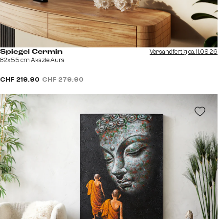
Versandfertig ca. 11.09.26
Spiegel Cermin
82x55 cm Akazie Aura
CHF 219.90
CHF 279.90