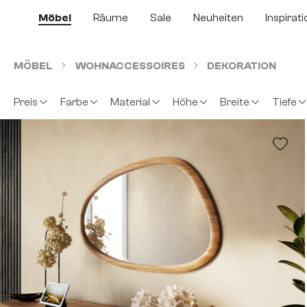
m Hauptinhalt springen
Zur Suche springen
Zur Hauptnavigation springen
Möbel
Räume
Sale
Neuheiten
Inspirati
MÖBEL
WOHNACCESSOIRES
DEKORATION
Preis
Farbe
Material
Höhe
Breite
Tiefe