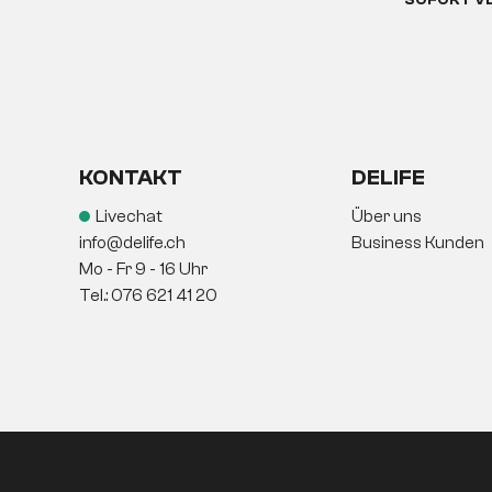
SOFORT V
Mit der Dekoration deiner Wohnung gibst
einige Gegenstände, aus denen du dir
de
letzten Urlaubsort, wenn du dein Wohnzim
verwandelt.
Mit der Zeit wandelt sich dein Geschmack 
KONTAKT
DELIFE
kannst du jederzeit neu arrangieren und s
Livechat
Über uns
gesetzt. Besonders wohlig wird es in dei
info@delife.ch
Business Kunden
Dekoration kombinierst. So vermittelt ein 
Mo - Fr 9 - 16 Uhr
und Abenteuerlust. Andererseits symbolisi
so viel mehr als die Platzierung von 
Tel.: 076 621 41 20
ihnen erfreuen und neue Details entd
Design-Deko fü
Jede Nische, jede Wand und jeder Raum k
Figuren,
Lampen
und Bilder, um die dich 
stechen aus der Masse hervor und helfen 