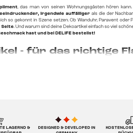
pliment
, das man von seinen Wohnungsgästen hören kann. 
eeindruckender, irgendwie auffälliger
als die der Nachba
 sich so gekonnt in Szene setzen. Ob Wanduhr, Paravent oder P
 Seite
. Und warum sind deine Dekoartikel einfach so viel sch
 Geschmack hast und bei DELIFE bestellst!
el - für das richtige Fl
aufregend, individuell, nachhaltig
den Blick durch den Raum schweifen und kann nicht anders als 
 auch die kleinen, die das besondere Etwas aus deinen vier W
mmer gekonnt in Szene
, verleihst kleinen Ecken den letzten
eko-Elemente, die dein Herz vor Freude hüpfen lassen, findest d
TE LAGERND &
DESIGNED & DEVELOPED IN
KOSTENLOSE
akter deiner Wohnung 