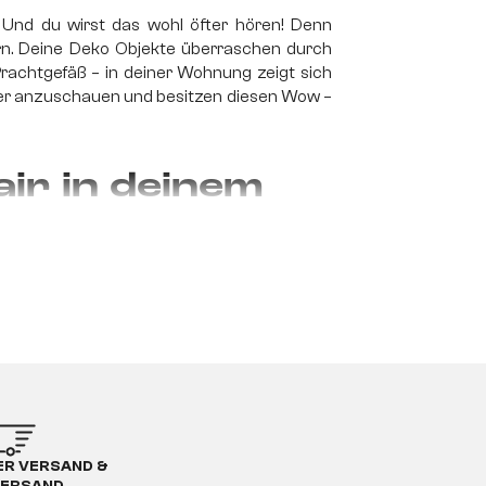
Und du wirst das wohl öfter hören! Denn
rn. Deine Deko Objekte überraschen durch
rachtgefäß – in deiner Wohnung zeigt sich
öner anzuschauen und besitzen diesen Wow –
air in deinem
„Wow!“ zu sagen. Dabei sind es nicht immer
änden herausholen.
Mit der richtigen Deko
 Schliff und gibst anderen einen Einblick in
u im DELIFE-Onlineshop.
R VERSAND &
zur Geltung