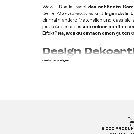
Wow - Das ist wohl
das schönste Kom
deine
Wohnaccessoires
sind
irgendwie b
einmalig andere Materialien und dass sie
jedes Accessoires
von seiner schönsten
Effekt?
Na, weil du einfach einen guten
Design Dekoartik
Leben
mehr anzeigen
Dein Besuch betritt deine Wohnung, lässt 
die großen Möbelstücke, sondern manchmal
setzt du Bereiche in deinem Wohnzi
deinen persönlichen Stil. Ganz besondere D
5.000 PRODUK
Bring den Char