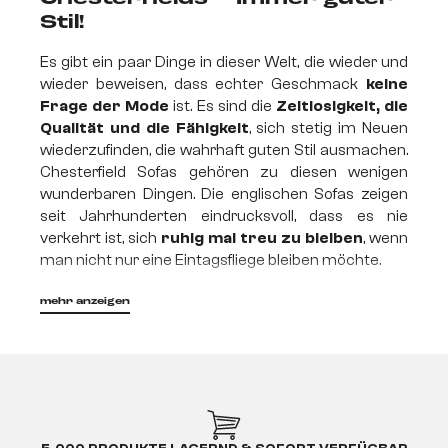
Stil!
Es gibt ein paar Dinge in dieser Welt, die wieder und
wieder beweisen, dass echter Geschmack
keine
Frage der Mode
ist. Es sind die
Zeitlosigkeit, die
Qualität und die Fähigkeit
, sich stetig im Neuen
wiederzufinden, die wahrhaft guten Stil ausmachen.
Chesterfield Sofas gehören zu diesen wenigen
wunderbaren Dingen. Die englischen Sofas zeigen
seit Jahrhunderten eindrucksvoll, dass es nie
verkehrt ist, sich
ruhig mal treu zu bleiben
, wenn
man nicht nur eine Eintagsfliege bleiben möchte.
mehr anzeigen
Hochwertige und bequeme
Sitzmöbel im
unverwechselbaren Look
Der zeitlose Klassiker präsentiert sich heute mit
gewohnt eleganter Kombination aus markanter
englischer Heftung und klassischem Design.