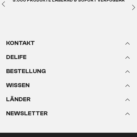
5.000 PRODUKTE LAGERND & SOFORT VERFÜGBAR
Finalisiert wird der Chesterfield Look mit
formschönen Kurven und dem geknüpften
Rautenmuster. All das geht Hand in Hand mit
eleganter Funktionalität, denn du legst viel Wert auf
einen aufrechten Sitz und die größtmögliche
Bequemlichkeit. Chesterfield Wohnlandschaften
KONTAKT
haben sich zu einem sehr beliebten Sofa-Stil in
heimischen Wohnzimmern entwickelt.
Du richtest
DELIFE
deine vier Wände mit einem gleichermaßen
stilvollen wie gemütlichen Sitzmöbel ein und
BESTELLUNG
bringst britisches Lebensgefühl in den Raum
.
Eine Chesterfield Couch liebt passende Deko-
WISSEN
Accessoires und dunkle Farben. Allerdings passen
sie auch gut in minimalistische Lofts oder
LÄNDER
nostalgische Wohnzimmer mit Holzvertäfelung.
Wenn du ausreichend Platz hast, kannst du eine
NEWSLETTER
Chesterfield Wohnlandschaft als Dreh- und
Angelpunkt anlegen, bei der es das übrige Mobiliar
als Insel der Ruhe ergänzt.