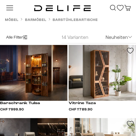
Zum Hauptinhalt springen
MÖBEL
BARMÖBEL
BARSTÜHLE
BARTISCHE
14 Varianten
Neuheiten
Alle Filter
Barschrank Tulsa
Vitrine Taza
CHF 1’999.90
CHF 1’789.90