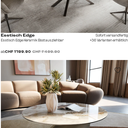
Sofort versandfertig
Esstisch Edge
Esstisch Edge Keramik Boot ausziehbar
+36 Varianten erhältlich
ab
CHF 1’199.90
CHF 1’499.90