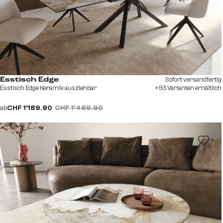
Sofort versandfertig
Esstisch Edge
Esstisch Edge Keramik ausziehbar
+93 Varianten erhältlich
ab
CHF 1’189.90
CHF 1’489.90