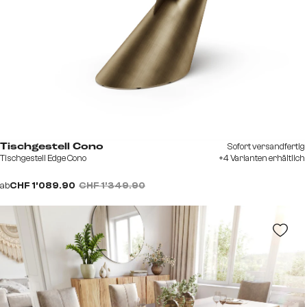
Sofort versandfertig
Tischgestell Cono
Tischgestell Edge Cono
+4 Varianten erhältlich
ab
CHF 1’089.90
CHF 1’349.90