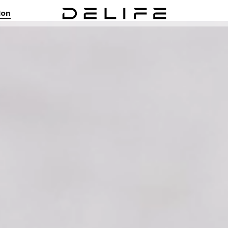
ion
K