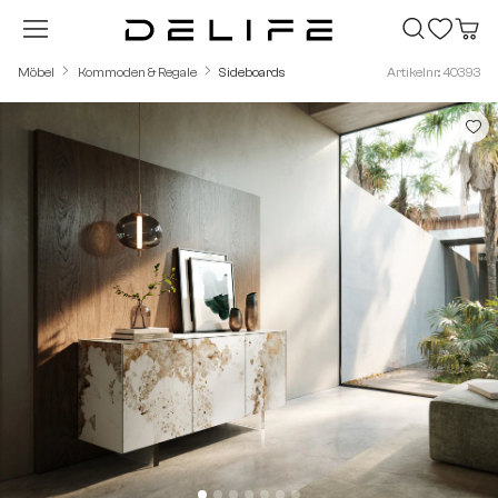
Zum Hauptinhalt springen
Möbel
Kommoden & Regale
Sideboards
Artikelnr.: 40393
Bildergalerie überspringen