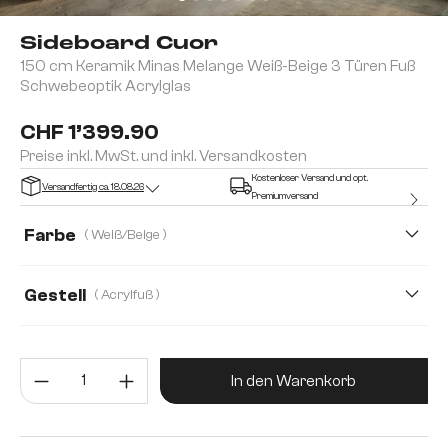
Sideboard Cuor
150 cm Keramik Minas Melange Weiß-Beige 3 Türen Fuß
Schwebeoptik Acrylglas
CHF 1’399.90
Preise inkl. MwSt. und inkl. Versandkosten
Kostenloser Versand und opt.
Versandfertig ca. 18.08.26
Premiumversand
Farbe
( Weiß/Beige )
Gestell
( Acrylfuß )
Produkt Anzahl: Gib den gewünsc
In den Warenkorb