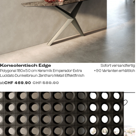
Sofort versandfertig
Konsolentisch Edge
Polygonal 180x50 cm Keramik Emperador Extra
+90 Varianten erhältlich
Lucidato Dunkelbraun Zentharo Metall Effektfinish
Titan
ab
CHF 469.90
CHF 589.90