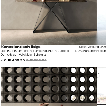
Sofort versandfertig
Konsolentisch Edge
Boot 180x40 cm Keramik Emperador Extra Lucidato
+120 Varianten erhältlich
Dunkelbraun Velio Metall Schwarz
ab
CHF 469.90
CHF 589.90