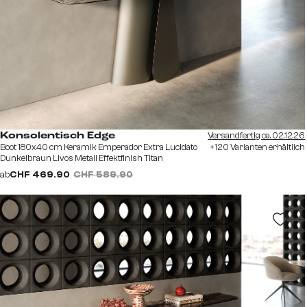
Versandfertig ca. 02.12.26
Konsolentisch Edge
Boot 180x40 cm Keramik Emperador Extra Lucidato
+120 Varianten erhältlich
Dunkelbraun Livos Metall Effektfinish Titan
ab
CHF 469.90
CHF 589.90