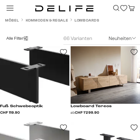
Zum Hauptinhalt springen
MÖBEL
KOMMODEN & REGALE
LOWBOARDS
66 Varianten
Neuheiten
Alle Filter
Fuß Schwebeoptik
Lowboard Tereos
CHF 119.90
ab
CHF 1’299.90