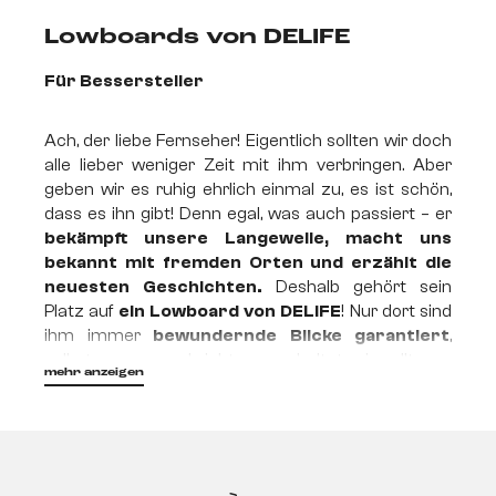
Lowboards von DELIFE
Für Bessersteller
Ach, der liebe Fernseher! Eigentlich sollten wir doch
alle lieber weniger Zeit mit ihm verbringen. Aber
geben wir es ruhig ehrlich einmal zu, es ist schön,
dass es ihn gibt! Denn egal, was auch passiert – er
bekämpft unsere Langeweile, macht uns
bekannt mit fremden Orten und erzählt die
neuesten Geschichten.
Deshalb gehört sein
Platz auf
ein Lowboard von DELIFE
! Nur dort sind
ihm immer
bewundernde Blicke
garantiert
,
selbst wenn er mal nicht angeschaltet sein sollte.
mehr anzeigen
Elegant, minimalistisch,
hochwertig
Wahrscheinlich kennst du ihn aus dem