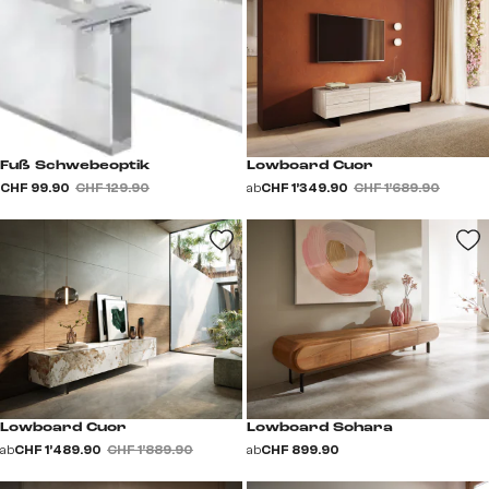
Fuß Schwebeoptik
Lowboard Cuor
CHF 99.90
CHF 129.90
ab
CHF 1’349.90
CHF 1’689.90
Lowboard Cuor
Lowboard Sohara
ab
CHF 1’489.90
CHF 1’889.90
ab
CHF 899.90