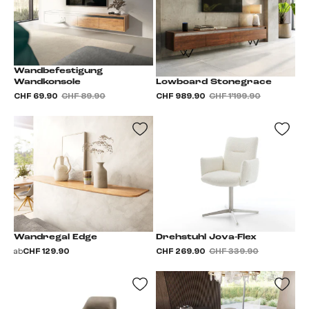
Wandbefestigung
Lowboard Stonegrace
Wandkonsole
CHF 989.90
CHF 1’199.90
CHF 69.90
CHF 89.90
Wandregal Edge
Drehstuhl Jova-Flex
ab
CHF 129.90
CHF 269.90
CHF 339.90