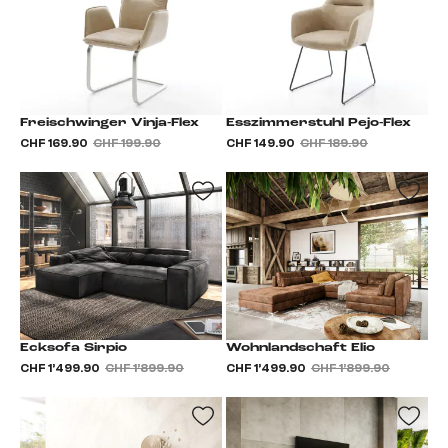
Freischwinger Vinja-Flex
Esszimmerstuhl Pejo-Flex
CHF 169.90
CHF 199.90
CHF 149.90
CHF 189.90
Ecksofa Sirpio
Wohnlandschaft Elio
CHF 1’499.90
CHF 1’899.90
CHF 1’499.90
CHF 1’899.90