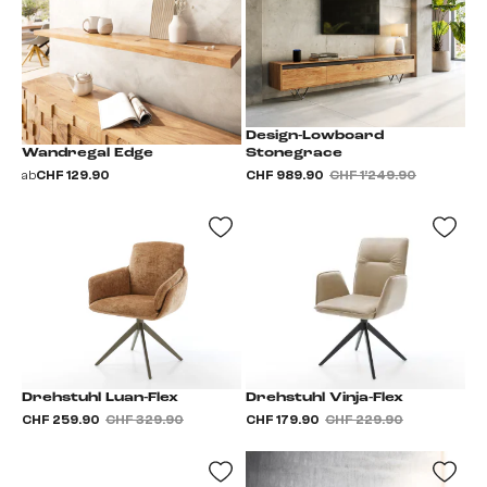
Design-Lowboard
Wandregal Edge
Stonegrace
ab
CHF 129.90
CHF 989.90
CHF 1’249.90
Drehstuhl Luan-Flex
Drehstuhl Vinja-Flex
CHF 259.90
CHF 329.90
CHF 179.90
CHF 229.90