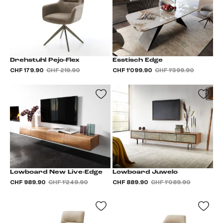
Drehstuhl Pejo-Flex
Esstisch Edge
CHF 179.90
CHF 219.90
CHF 1’099.90
CHF 1’399.90
Lowboard New Live-Edge
Lowboard Juwelo
CHF 989.90
CHF 1’249.90
CHF 889.90
CHF 1’089.90