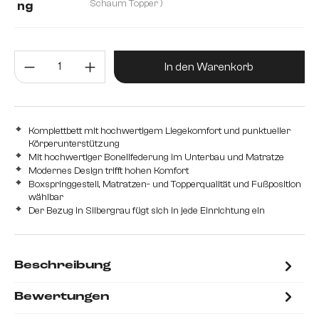
200 cm
Schaum Topper )
ng
mit Bonellfederkernmatratze H2 und Schaum Topper
Produkt Anzahl: Gib den gewünsc
mit Taschenfederkernmatratze H2/H3 und Visco Topper
In den Warenkorb
Komplettbett mit hochwertigem Liegekomfort und punktueller
Körperunterstützung
Mit hochwertiger Bonellfederung im Unterbau und Matratze
Modernes Design trifft hohen Komfort
Boxspringgestell, Matratzen- und Topperqualität und Fußposition
wählbar
Der Bezug in Silbergrau fügt sich in jede Einrichtung ein
Beschreibung
Bewertungen