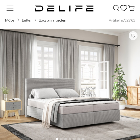
Zum Hauptinhalt springen
Möbel
Betten
Boxspringbetten
Artikelnr.: 32763
Bildergalerie überspringen