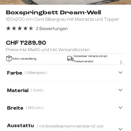
Boxspringbett Dream-Well
160x200 cm Cord Silbergrau mit Matratze und Topper
2 Bewertungen
Durchschnittliche Bewertung von 4.5 von 5 Sternen
CHF 1’289.90
Preise inkl. MwSt. und inkl. Versandkosten
Kostenloser Versand und opt.
Sofort versandfertig
Premiumversand
Farbe
( Silbergrau )
Material
( Cord )
Cord
Boucle
Mikrofaserstoff
Plüschcord
Breite
( 160 cm )
120 cm
160 cm
180 cm
140 cm
Ausstattu
( mit Bonellfederkernmatratze H2 und