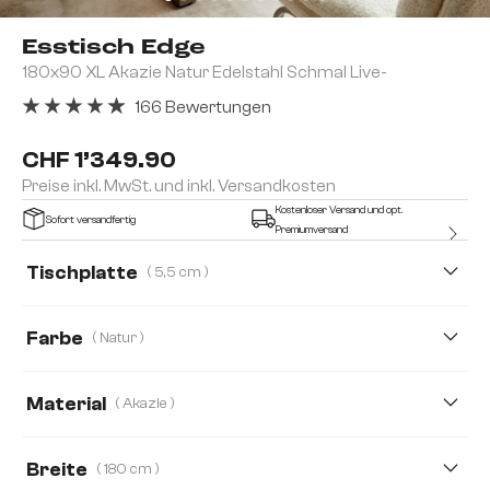
Esstisch Edge
180x90 XL Akazie Natur Edelstahl Schmal Live-
166 Bewertungen
Durchschnittliche Bewertung von 4.92 von 5 Sternen
CHF 1’349.90
Preise inkl. MwSt. und inkl. Versandkosten
Kostenloser Versand und opt.
Sofort versandfertig
Premiumversand
Tischplatte
( 5,5 cm )
5,5 cm
2,5 cm
3,5 cm
4,0 cm
Farbe
( Natur )
Material
( Akazie )
Akazie
Eiche
Breite
( 180 cm )