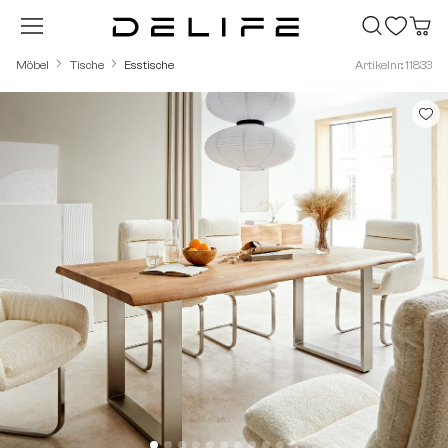
Zum Hauptinhalt springen
Möbel
Tische
Esstische
Artikelnr.: 11833
Bildergalerie überspringen