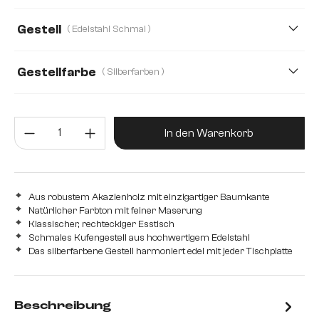
140 cm
160 cm
180 cm
200 cm
Gestell
( Edelstahl Schmal )
280 cm
220 cm
240 cm
260 cm
Edelstahl Breit
Edelstahl Schmal
Cono M
Gestellfarbe
( Silberfarben )
300 cm
T
Produkt Anzahl: Gib den gewünsc
In den Warenkorb
Aus robustem Akazienholz mit einzigartiger Baumkante
Natürlicher Farbton mit feiner Maserung
Klassischer, rechteckiger Esstisch
Schmales Kufengestell aus hochwertigem Edelstahl
Das silberfarbene Gestell harmoniert edel mit jeder Tischplatte
Beschreibung