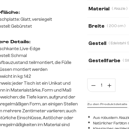
Material
( Akazie )
fläche:
schplatte: Glatt, versiegelt
Akazie
Eiche
Breite
stell: Gebürstet
( 200 cm )
140 cm
160 c
re Details:
Gestell
schkante: Live-Edge
240 cm
260 
stell: Schmal
Edelstahl Breit
Ede
Gestellfarbe
fbauzustand: teilmontiert, die Füße
üssen montiert werden
wicht in kg: 142
Prod
nweis: jeder Tisch ist ein Unikat und
nn in Materialstärke, Form und Maß
weichen; die Tiefe kann, aufgrund der
regelmäßigen Form, an einigen Stellen
Zu den Produktdetails
 mehrere Zentimeter variieren; auch
türliche Einschlüsse, Astlöcher oder
Aus robustem Akazie
Natürlicher Farbton
regelmäßigkeiten im Material sind
Klassischer, rechtec