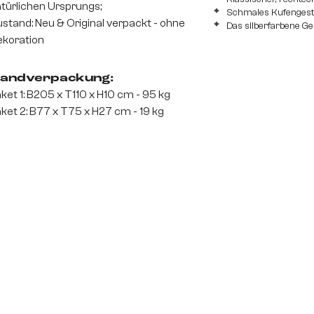
türlichen Ursprungs;
Schmales Kufengeste
stand: Neu & Original verpackt - ohne
Das silberfarbene Ges
koration
andverpackung:
ket 1: B205 x T110 x H10 cm - 95 kg
ket 2: B77 x T75 x H27 cm - 19 kg