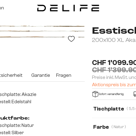
on
Esstisc
200x100 XL Akazi
CHF 1’099.9
CHF 1’399.9
sicherheit
Garantie
Fragen
Preise inkl. MwSt. un
Aktionspreis bis zu
schplatte: Akazie
Sofort versandfertig
stell: Edelstahl
Tischplatte
uktfarbe:
3,5 cm
5,5 cm
schplatte: Natur
Farbe
( Natur )
stell: Silber