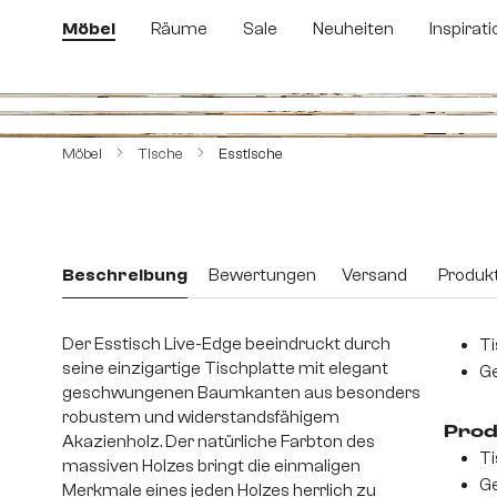
m Hauptinhalt springen
Zur Suche springen
Zur Hauptnavigation springen
Möbel
Räume
Sale
Neuheiten
Inspirati
Bildergalerie überspringen
Möbel
Tische
Esstische
Beschreibung
Bewertungen
Versand
Produkt
Der Esstisch Live-Edge beeindruckt durch
Ti
seine einzigartige Tischplatte mit elegant
Ge
geschwungenen Baumkanten aus besonders
robustem und widerstandsfähigem
Prod
Akazienholz. Der natürliche Farbton des
Ti
massiven Holzes bringt die einmaligen
Ge
Merkmale eines jeden Holzes herrlich zu