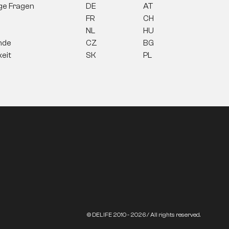
ige Fragen
DE
AT
FR
CH
NL
HU
nde
CZ
BG
keit
SK
PL
© DELIFE 2010 - 2026 / All rights reserved.