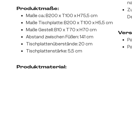
na
Produktmaße:
Zu
Maße ca.: B200 x T100 x H75,5 cm
De
Maße Tischplatte: B200 x T100 x H5,5 cm
Maße Gestell: B10 x T70 x H70 cm
Vers
Abstand zwischen Füßen: 141 cm
Pa
Tischplattenüberstände: 20 cm
Pa
Tischplattenstärke: 5,5 cm
Produktmaterial: