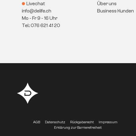
Livechat
Über uns
info@delife.ch
Business Kunden
Mo - Fr 9 - 16 Uhr
Tel.: 076 621 41 20
AGB
Datenschutz
Rückgaberecht
Impressum
Erklärung zur Barrierefreiheit