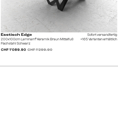
Sofort versandfertig
Esstisch Edge
200x100cm Laminam® Keramik Braun Mittelfuß
+165 Varianten erhältlich
Flachstahl Schwarz
CHF 1’089.90
CHF 1’299.90