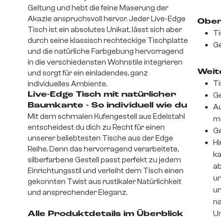
Geltung und hebt die feine Maserung der
Akazie anspruchsvoll hervor. Jeder Live-Edge
Ober
Tisch ist ein absolutes Unikat, lässt sich aber
Ti
durch seine klassisch rechteckige Tischplatte
Ge
und die natürliche Farbgebung hervorragend
in die verschiedensten Wohnstile integrieren
Weite
und sorgt für ein einladendes, ganz
Ti
individuelles Ambiente.
Live-Edge Tisch mit natürlicher
Ge
Baumkante - So individuell wie du
Au
Mit dem schmalen Kufengestell aus Edelstahl
m
entscheidest du dich zu Recht für einen
Ge
unserer beliebtesten Tische aus der Edge
Hi
Reihe. Denn das hervorragend verarbeitete,
ka
silberfarbene Gestell passt perfekt zu jedem
ab
Einrichtungsstil und verleiht dem Tisch einen
un
gekonnten Twist aus rustikaler Natürlichkeit
um
und ansprechender Eleganz.
na
Un
Alle Produktdetails im Überblick