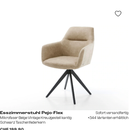
Sofort versandfertig
Esszimmerstuhl Pejo-Flex
Mikrofaser Beige Vintage Kreuzgestell kantig
+344 Varianten erhältlich
Schwarz Taschenfederkern
CHF 199.90