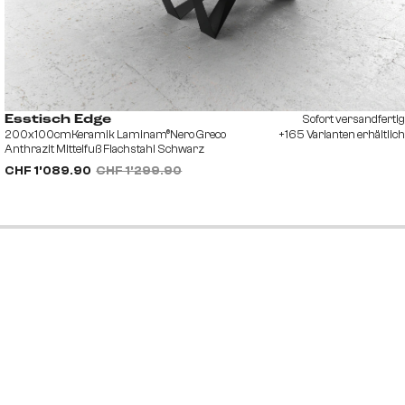
Sofort versandfertig
Esstisch Edge
200x100cmKeramik Laminam®Nero Greco
+165 Varianten erhältlich
Anthrazit Mittelfuß Flachstahl Schwarz
CHF 1’089.90
CHF 1’299.90