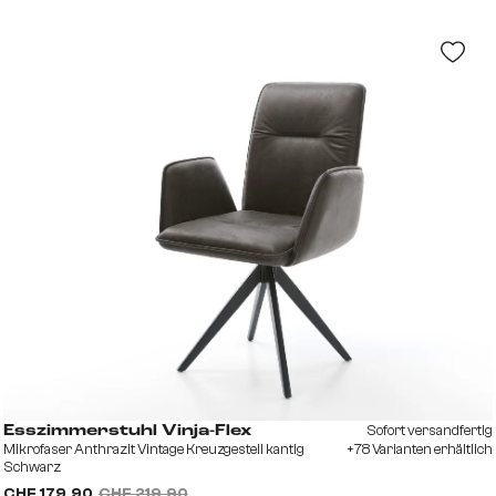
Sofort versandfertig
Esszimmerstuhl Vinja-Flex
Mikrofaser Anthrazit Vintage Kreuzgestell kantig
+78 Varianten erhältlich
Schwarz
CHF 179.90
CHF 219.90