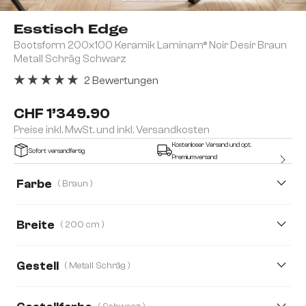
Esstisch Edge
Bootsform 200x100 Keramik Laminam® Noir Desir Braun
Metall Schräg Schwarz
2 Bewertungen
Durchschnittliche Bewertung von 5 von 5 Sternen
CHF 1’349.90
Preise inkl. MwSt. und inkl. Versandkosten
Kostenloser Versand und opt.
Sofort versandfertig
Premiumversand
Farbe
( Braun )
Breite
( 200 cm )
200 cm
240 cm
260 cm
270 cm
Gestell
( Metall Schräg )
300 cm
Kreuzgestell Rechteck Metall
Metall Schräg
Spider Flach M