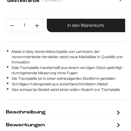
Gestellfarbe
( Schwarz )
T
Produkt Anzahl: Gib den gewünsc
In den Warenkorb
Made in Italy: Keramiktischplatte von Laminam, der
renommierteste Hersteller setzt neue Maßstäbe in Qualität und
Innovation
Edle Tischplatte meisterhaft aus einem einzigen Stück gefertigt -
durchgehende Maserung ohne Fugen
Die Tischplatte ist in einer extravaganten Bootform gehalten
Schräges Kufengestell aus pulverbeschichtetem Metall
Das schwarze Gestell setzt einen edlen Akzent zur Tischplatte
Beschreibung
Bewertungen