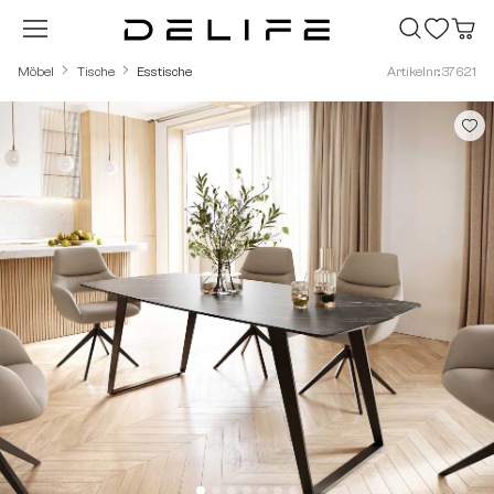
Zum Hauptinhalt springen
Möbel
Tische
Esstische
Artikelnr.: 37621
Bildergalerie überspringen