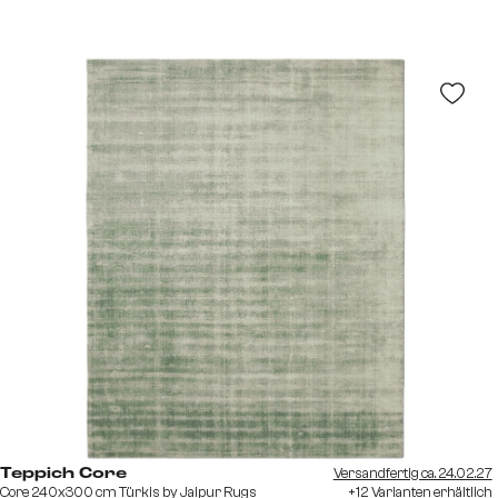
Versandfertig ca. 24.02.27
Teppich Core
Core 240x300 cm Türkis by Jaipur Rugs
+12 Varianten erhältlich