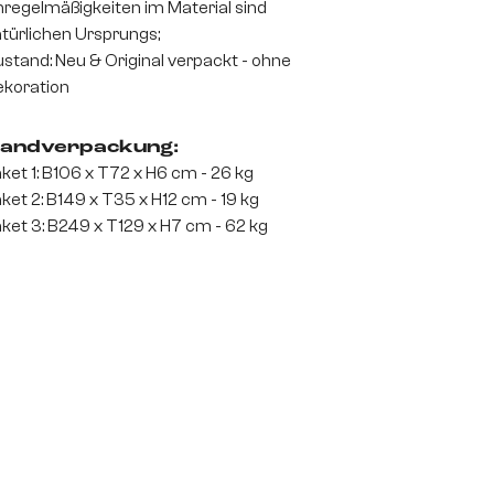
regelmäßigkeiten im Material sind
türlichen Ursprungs;
stand: Neu & Original verpackt - ohne
koration
andverpackung:
ket 1: B106 x T72 x H6 cm - 26 kg
ket 2: B149 x T35 x H12 cm - 19 kg
ket 3: B249 x T129 x H7 cm - 62 kg