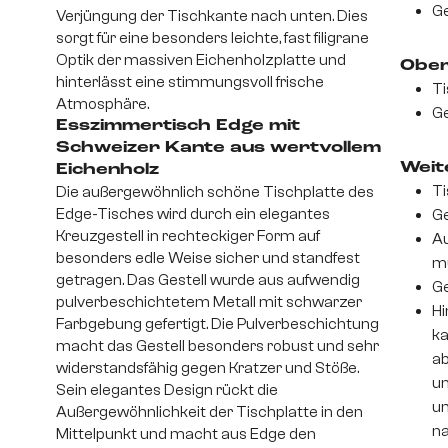
Ge
Verjüngung der Tischkante nach unten. Dies
sorgt für eine besonders leichte, fast filigrane
Optik der massiven Eichenholzplatte und
Ober
hinterlässt eine stimmungsvoll frische
Ti
Atmosphäre.
Ge
Esszimmertisch Edge mit
Schweizer Kante aus wertvollem
Weite
Eichenholz
Ti
Die außergewöhnlich schöne Tischplatte des
Edge-Tisches wird durch ein elegantes
Ge
Kreuzgestell in rechteckiger Form auf
Au
besonders edle Weise sicher und standfest
m
getragen. Das Gestell wurde aus aufwendig
Ge
pulverbeschichtetem Metall mit schwarzer
Hi
Farbgebung gefertigt. Die Pulverbeschichtung
ka
macht das Gestell besonders robust und sehr
ab
widerstandsfähig gegen Kratzer und Stöße.
un
Sein elegantes Design rückt die
um
Außergewöhnlichkeit der Tischplatte in den
na
Mittelpunkt und macht aus Edge den