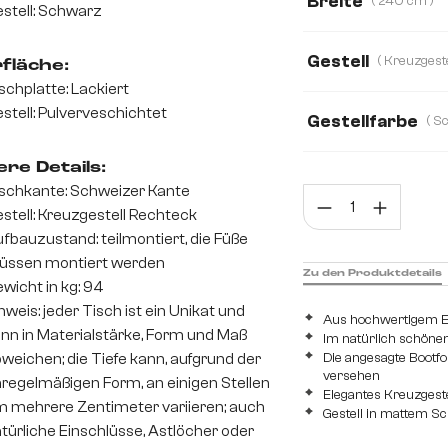
Breite
( 240 cm )
stell: Schwarz
240 cm
200 
Gestell
fläche:
schplatte: Lackiert
stell: Pulverveschichtet
Kreuzgestell Rechte
Gestellfarbe
re Details:
schkante: Schweizer Kante
Prod
stell: Kreuzgestell Rechteck
fbauzustand: teilmontiert, die Füße
üssen montiert werden
Zu den Produktdetails
wicht in kg: 94
nweis: jeder Tisch ist ein Unikat und
Aus hochwertigem E
nn in Materialstärke, Form und Maß
Im natürlich schönen
weichen; die Tiefe kann, aufgrund der
Die angesagte Bootf
versehen
regelmäßigen Form, an einigen Stellen
Elegantes Kreuzgeste
 mehrere Zentimeter variieren; auch
Gestell in mattem S
türliche Einschlüsse, Astlöcher oder