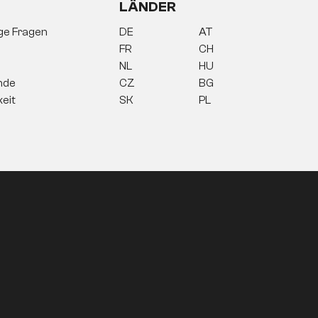
LÄNDER
ige Fragen
DE
AT
FR
CH
NL
HU
nde
CZ
BG
keit
SK
PL