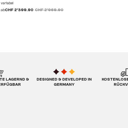
variabel
ab
CHF 2’399.90
CHF 2’969.90
TE LAGERND &
DESIGNED & DEVELOPED IN
KOSTENLOSE
ERFÜGBAR
GERMANY
RÜCKV