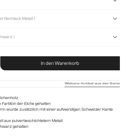
cm
300 cm
( Kreuzgestell Rechteck Metall )
ck Metall
Metall Schräg
Pilier Metall Schwarz
Troa Metall Sc
( Schwarz )
Transparent
ukt Anzahl: Gib den gewünschten Wert ein od
In den Warenkorb
Weitere Artikel aus der Serie
ichenholz
 Farbton der Eiche gehalten
orm wurde zusätzlich mit einer aufwendigen Schweizer Kante
ll aus pulverbeschichtetem Metall
chwarz gehalten