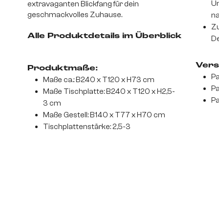
Un
extravaganten Blickfang für dein
geschmackvolles Zuhause.
na
Zu
Alle Produktdetails im Überblick
De
Vers
Produktmaße:
Pa
Maße ca.: B240 x T120 x H73 cm
Pa
Maße Tischplatte: B240 x T120 x H2,5-
Pa
3 cm
Maße Gestell: B140 x T77 x H70 cm
Tischplattenstärke: 2,5-3