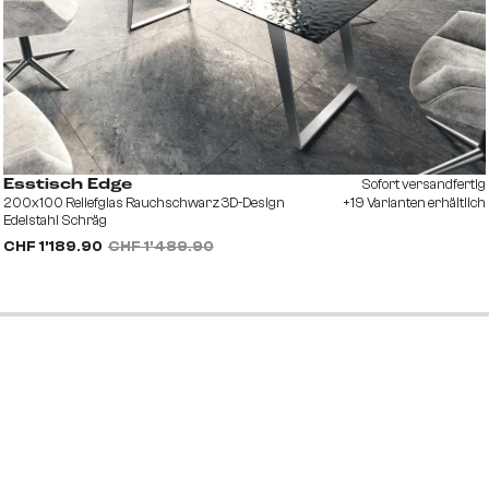
Sofort versandfertig
Esstisch Edge
200x100 Reliefglas Rauchschwarz 3D-Design
+19 Varianten erhältlich
Edelstahl Schräg
CHF 1’189.90
CHF 1’489.90