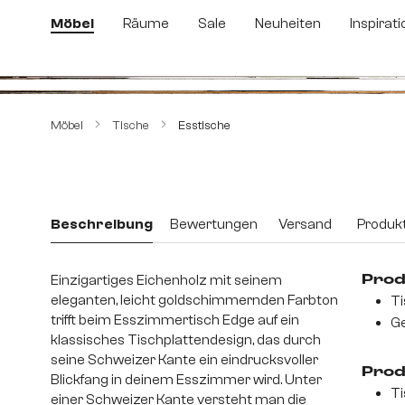
m Hauptinhalt springen
Zur Suche springen
Zur Hauptnavigation springen
Möbel
Räume
Sale
Neuheiten
Inspirati
Bildergalerie überspringen
Möbel
Tische
Esstische
Beschreibung
Bewertungen
Versand
Produkt
Einzigartiges Eichenholz mit seinem
Prod
eleganten, leicht goldschimmernden Farbton
Ti
trifft beim Esszimmertisch Edge auf ein
Ge
klassisches Tischplattendesign, das durch
seine Schweizer Kante ein eindrucksvoller
Prod
Blickfang in deinem Esszimmer wird. Unter
Ti
einer Schweizer Kante versteht man die