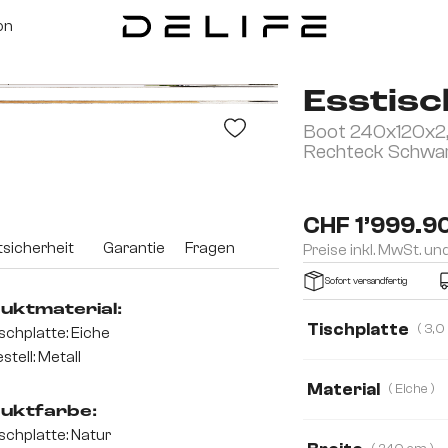
on
Esstisc
Boot 240x120x2,5
Rechteck Schwa
CHF 1’999.9
sicherheit
Garantie
Fragen
Preise inkl. MwSt. un
Sofort versandfertig
uktmaterial:
Tischplatte
schplatte: Eiche
stell: Metall
3,0 cm
2,5 cm
Material
( Eiche )
uktfarbe:
Eiche
Akazie
schplatte: Natur