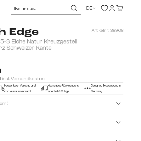
DE
h Edge
Artikelnr.:
38908
-3 Eiche Natur Kreuzgestell
rz Schweizer Kante
0
d inkl. Versandkosten
Kostenloser Versand und
Kostenlose Rücksendung
Designed & developed in
opt. Premiumversand
innerhalb 30 Tage
Germany
( 3,0 cm )