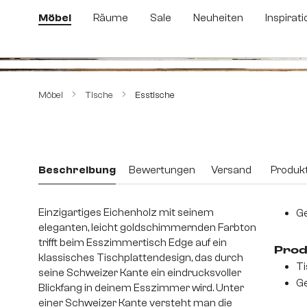
m Hauptinhalt springen
Zur Suche springen
Zur Hauptnavigation springen
Möbel
Räume
Sale
Neuheiten
Inspirati
Bildergalerie überspringen
Möbel
Tische
Esstische
Beschreibung
Bewertungen
Versand
Produkt
Einzigartiges Eichenholz mit seinem
Ge
eleganten, leicht goldschimmernden Farbton
trifft beim Esszimmertisch Edge auf ein
Prod
klassisches Tischplattendesign, das durch
Ti
seine Schweizer Kante ein eindrucksvoller
Ge
Blickfang in deinem Esszimmer wird. Unter
einer Schweizer Kante versteht man die