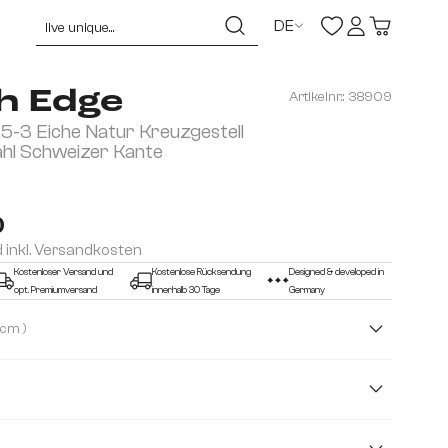
DE
h Edge
Artikelnr.:
38909
-3 Eiche Natur Kreuzgestell
ahl Schweizer Kante
0
d inkl. Versandkosten
Kostenloser Versand und
Kostenlose Rücksendung
Designed & developed in
opt. Premiumversand
innerhalb 30 Tage
Germany
( 3,0 cm )