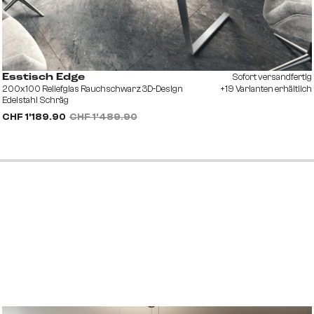
Sofort versandfertig
Esstisch Edge
200x100 Reliefglas Rauchschwarz 3D-Design
+19 Varianten erhältlich
Edelstahl Schräg
CHF 1’189.90
CHF 1’489.90