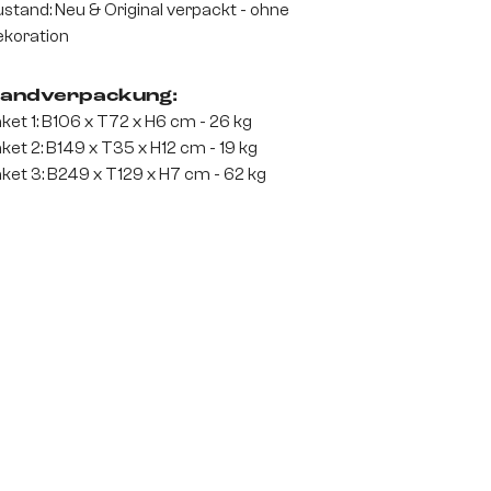
stand: Neu & Original verpackt - ohne
koration
andverpackung:
ket 1: B106 x T72 x H6 cm - 26 kg
ket 2: B149 x T35 x H12 cm - 19 kg
ket 3: B249 x T129 x H7 cm - 62 kg