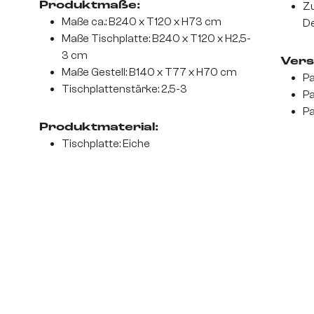
Produktmaße:
Zu
Maße ca.: B240 x T120 x H73 cm
De
Maße Tischplatte: B240 x T120 x H2,5-
3 cm
Vers
Maße Gestell: B140 x T77 x H70 cm
Pa
Tischplattenstärke: 2,5-3
Pa
Pa
Produktmaterial:
Tischplatte: Eiche