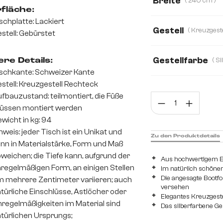
Breite
( 240 cm )
fläche:
240 cm
200 
schplatte: Lackiert
Gestell
stell: Gebürstet
Edelstahl Schräg
K
Gestellfarbe
re Details:
schkante: Schweizer Kante
stell: Kreuzgestell Rechteck
fbauzustand: teilmontiert, die Füße
Prod
üssen montiert werden
wicht in kg: 94
nweis: jeder Tisch ist ein Unikat und
Zu den Produktdetails
nn in Materialstärke, Form und Maß
weichen; die Tiefe kann, aufgrund der
Aus hochwertigem E
regelmäßigen Form, an einigen Stellen
Im natürlich schönen
Die angesagte Bootf
 mehrere Zentimeter variieren; auch
versehen
türliche Einschlüsse, Astlöcher oder
Elegantes Kreuzgeste
regelmäßigkeiten im Material sind
Das silberfarbene Ges
türlichen Ursprungs;