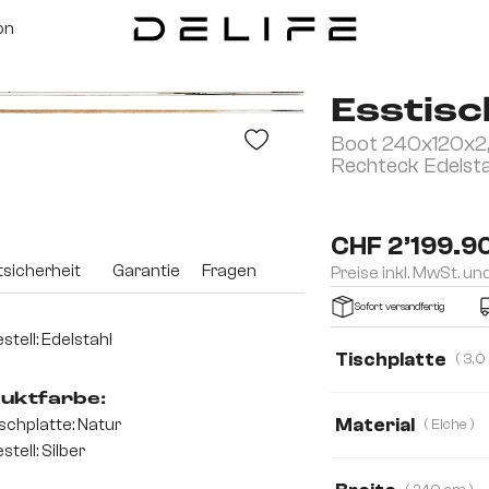
on
Esstisc
Boot 240x120x2,5
Rechteck Edelst
CHF 2’199.9
sicherheit
Garantie
Fragen
Preise inkl. MwSt. un
Sofort versandfertig
stell: Edelstahl
Tischplatte
uktfarbe:
3,0 cm
2,5 cm
Material
schplatte: Natur
( Eiche )
stell: Silber
Eiche
Akazie