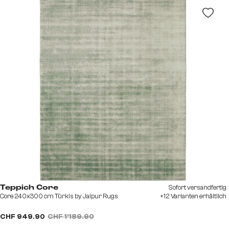
Sofort versandfertig
Teppich Core
Core 240x300 cm Türkis by Jaipur Rugs
+12 Varianten erhältlich
CHF 949.90
CHF 1’189.90