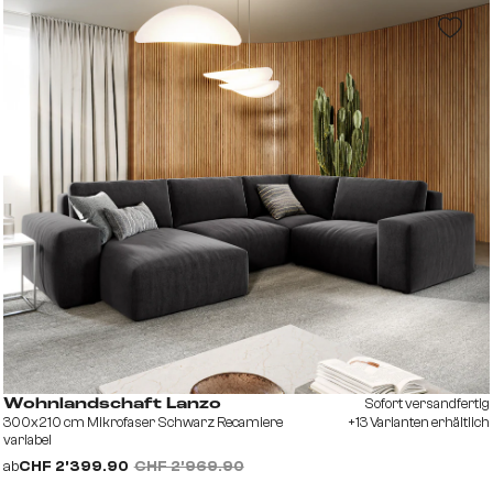
Sofort versandfertig
Wohnlandschaft Lanzo
300x210 cm Mikrofaser Schwarz Recamiere
+13 Varianten erhältlich
variabel
ab
CHF 2’399.90
CHF 2’969.90