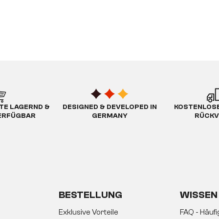
TE LAGERND &
DESIGNED & DEVELOPED IN
KOSTENLOSE
ERFÜGBAR
GERMANY
RÜCKV
BESTELLUNG
WISSEN
Exklusive Vorteile
FAQ - Häuf