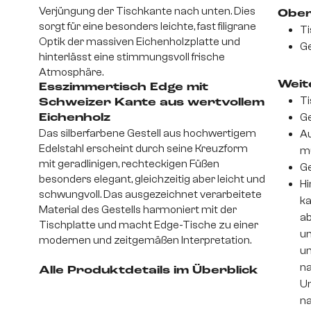
Verjüngung der Tischkante nach unten. Dies
Ober
sorgt für eine besonders leichte, fast filigrane
Ti
Optik der massiven Eichenholzplatte und
Ge
hinterlässt eine stimmungsvoll frische
Atmosphäre.
Weite
Esszimmertisch Edge mit
Ti
Schweizer Kante aus wertvollem
Ge
Eichenholz
Das silberfarbene Gestell aus hochwertigem
Au
Edelstahl erscheint durch seine Kreuzform
m
mit geradlinigen, rechteckigen Füßen
Ge
besonders elegant, gleichzeitig aber leicht und
Hi
schwungvoll. Das ausgezeichnet verarbeitete
ka
Material des Gestells harmoniert mit der
ab
Tischplatte und macht Edge-Tische zu einer
un
modernen und zeitgemäßen Interpretation.
um
na
Alle Produktdetails im Überblick
Un
na