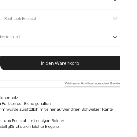
cm
300 cm
( Kreuzgestell Rechteck Edelstahl )
reuzgestell Rechteck Edelstahl
Zenthara kantig Edelstahl
( Silberfarben )
Transparent
ukt Anzahl: Gib den gewünschten Wert ein od
In den Warenkorb
Weitere Artikel aus der Serie
ichenholz
 Farbton der Eiche gehalten
orm wurde zusätzlich mit einer aufwendigen Schweizer Kante
ll aus Edelstahl mit eckigen Beinen
tell glänzt durch leichte Eleganz