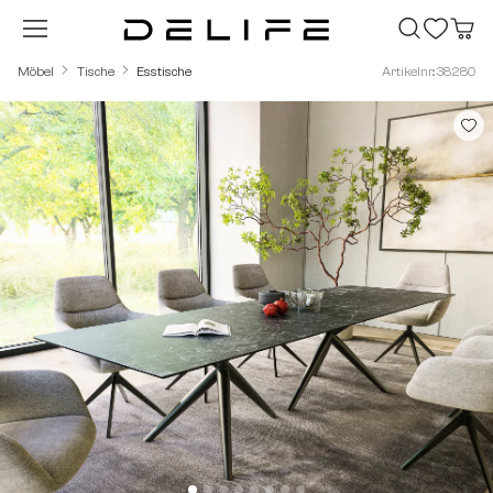
Zum Hauptinhalt springen
Möbel
Tische
Esstische
Artikelnr.: 38280
Bildergalerie überspringen