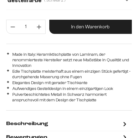
Gestellfarbe
( Schwarz )
Produkt Anzahl: Gib den gewünsc
In den Warenkorb
Made in Italy: Keramiktischplatte von Laminam, der
renommierteste Hersteller setzt neue Maßstäbe in Qualität und
Innovation
Edle Tischplatte meisterhaft aus einem einzigen Stück gefertigt -
durchgehende Maserung ohne Fugen
Elegantes Design mit gerader Tischkante
Aufwendiges Gestelldesign in einem einzigartigen Look
Pulverbeschichtetes Metall in Schwarz harmoniert
anspruchsvoll mit dem Design der Tischplatte
Beschreibung
Bewertungen