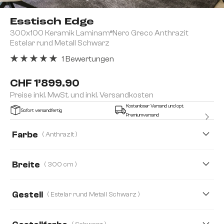
Esstisch Edge
300x100 Keramik Laminam®Nero Greco Anthrazit
Estelar rund Metall Schwarz
1 Bewertungen
Durchschnittliche Bewertung von 5 von 5 Sternen
CHF 1’899.90
Preise inkl. MwSt. und inkl. Versandkosten
Kostenloser Versand und opt.
Sofort versandfertig
Premiumversand
Farbe
( Anthrazit )
Breite
( 300 cm )
300 cm
200 cm
Gestell
( Estelar rund Metall Schwarz )
Estelar rund Metall Schwarz
Infinity Metall Schwarz
Kreuzg