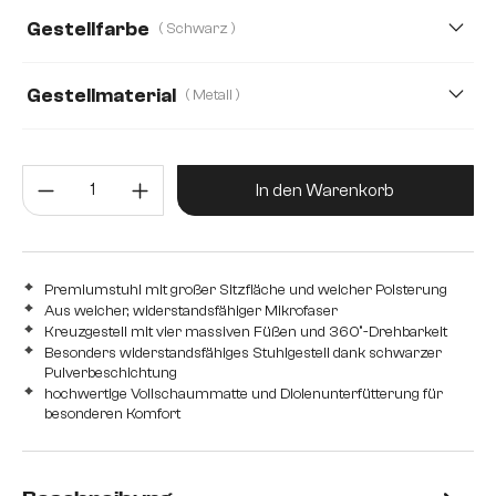
Gestellfarbe
( Schwarz )
Gestellmaterial
( Metall )
Metall
Edelstahl gebürstet
Edelstahl graphit
Holz
Produkt Anzahl: Gib den gewünsc
In den Warenkorb
Premiumstuhl mit großer Sitzfläche und weicher Polsterung
Aus weicher, widerstandsfähiger Mikrofaser
Kreuzgestell mit vier massiven Füßen und 360°-Drehbarkeit
Besonders widerstandsfähiges Stuhlgestell dank schwarzer
Pulverbeschichtung
hochwertige Vollschaummatte und Diolenunterfütterung für
besonderen Komfort