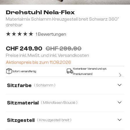
Drehstuhl Nela-Flex
Materialmix Schlamm Kreuzgestell breit Schwarz 360°
drehbar
1 Bewertungen
Durchschnittliche Bewertung von 5 von 5 Sternen
CHF 249.90
CHF 299.90
Preise inkl. MwSt. und inkl. Versandkosten
Aktionspreis bis zum 11.08.2026
Kostenloser Versand und opt.
Sofort versandfertig
Premiumversand
Sitzfarbe
( Schlamm )
Sitzmaterial
( Mikrofaser/Bouclé )
Mikrofaser/Bouclé
Bouclé Soft
Mikrofaser
Sitzgestell
( Kreuzgestell breit )
Strukturstoff Soft
Webstoff Soft