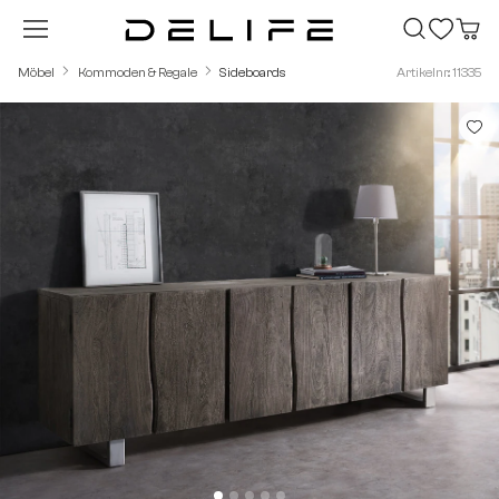
Zum Hauptinhalt springen
Möbel
Kommoden & Regale
Sideboards
Artikelnr.: 11335
Bildergalerie überspringen