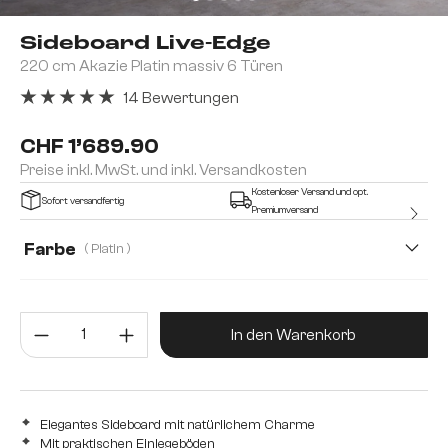
Sideboard Live-Edge
220 cm Akazie Platin massiv 6 Türen
14 Bewertungen
Durchschnittliche Bewertung von 5 von 5 Sternen
CHF 1’689.90
Preise inkl. MwSt. und inkl. Versandkosten
Kostenloser Versand und opt.
Sofort versandfertig
Premiumversand
Farbe
( Platin )
Produkt Anzahl: Gib den gewünsc
In den Warenkorb
Elegantes Sideboard mit natürlichem Charme
Mit praktischen Einlegeböden