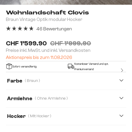
Wohnlandschaft Clovis
Braun Vintage Optik modular Hocker
46 Bewertungen
Durchschnittliche Bewertung von 4.8 von 5 Sternen
CHF 1’599.90
CHF 1’999.90
Preise inkl. MwSt. und inkl. Versandkosten
Aktionspreis bis zum 11.08.2026
Kostenloser Versand und opt.
Sofort versandfertig
Premiumversand
Farbe
( Braun )
Armlehne
( Ohne Armlehne )
Ohne Armlehne
Mit Armlehne
Hocker
( Mit Hocker )
Mit Hocker
Ohne Hocker