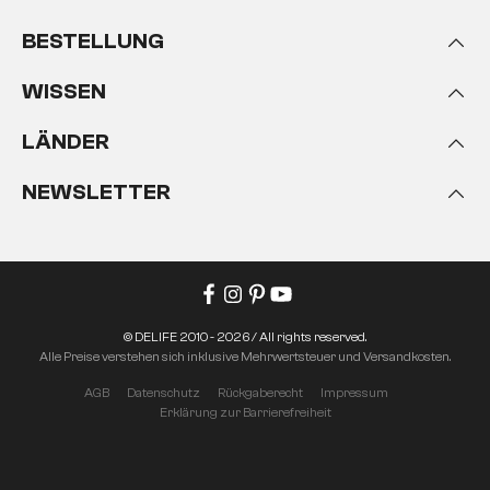
BESTELLUNG
WISSEN
LÄNDER
NEWSLETTER
© DELIFE 2010 - 2026 / All rights reserved.
Alle Preise verstehen sich inklusive Mehrwertsteuer und Versandkosten.
AGB
Datenschutz
Rückgaberecht
Impressum
Erklärung zur Barrierefreiheit