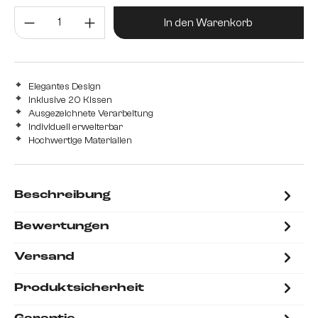
Produkt Anzahl: Gib den gewünsc
In den Warenkorb
Elegantes Design
Inklusive 20 Kissen
Ausgezeichnete Verarbeitung
Individuell erweiterbar
Hochwertige Materialien
Beschreibung
Bewertungen
Versand
Produktsicherheit