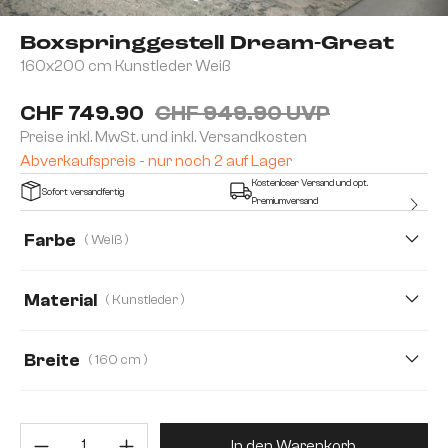
Boxspringgestell Dream-Great
160x200 cm Kunstleder Weiß
CHF 749.90
CHF 949.90 UVP
Preise inkl. MwSt. und inkl. Versandkosten
Abverkaufspreis - nur noch 2 auf Lager
Kostenloser Versand und opt.
Sofort versandfertig
Premiumversand
Farbe
( Weiß )
Material
( Kunstleder )
Kunstleder
Lederimitat
Mikrofaserstoff
Breite
( 160 cm )
140 cm
160 cm
120 cm
180 cm
Produkt Anzahl: Gib den gewünsc
200 cm
In den Warenkorb