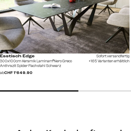
Sofort versandfertig
Esstisch Edge
300x100cm Keramik Laminam®Nero Greco
+165 Varianten erhältlich
Anthrazit Spider Flachstahl Schwarz
ab
CHF 1’649.90