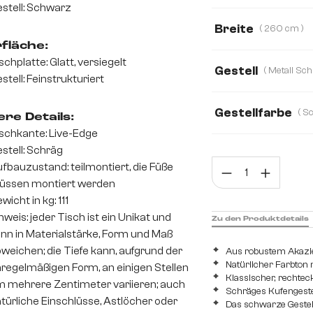
stell: Schwarz
Akazie
Eiche
Breite
( 260 cm )
fläche:
200 cm
260 
schplatte: Glatt, versiegelt
Gestell
stell: Feinstrukturiert
220 cm
240 
Gestell Schwarz s
Gestellfarbe
re Details:
schkante: Live-Edge
stell: Schräg
Prod
fbauzustand: teilmontiert, die Füße
üssen montiert werden
wicht in kg: 111
nweis: jeder Tisch ist ein Unikat und
Zu den Produktdetails
nn in Materialstärke, Form und Maß
weichen; die Tiefe kann, aufgrund der
Aus robustem Akazie
Natürlicher Farbton
regelmäßigen Form, an einigen Stellen
Klassischer, rechtec
 mehrere Zentimeter variieren; auch
Schräges Kufengeste
türliche Einschlüsse, Astlöcher oder
Das schwarze Gestell