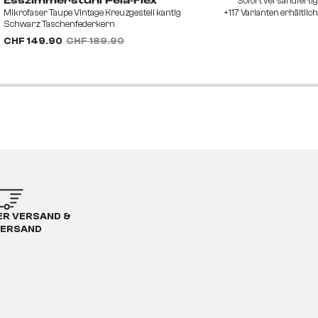
Sofort versandfertig
Esszimmerstuhl Pela-Flex
Mikrofaser Taupe Vintage Kreuzgestell kantig
+117 Varianten erhältlich
Schwarz Taschenfederkern
CHF 149.90
CHF 189.90
R VERSAND &
ERSAND