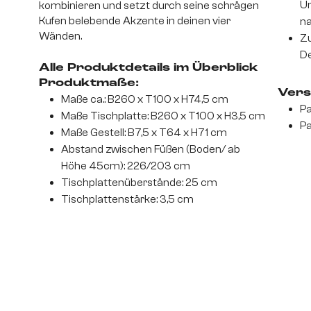
Un
kombinieren und setzt durch seine schrägen
Kufen belebende Akzente in deinen vier
na
Wänden.
Zu
De
Alle Produktdetails im Überblick
Produktmaße:
Vers
Maße ca.: B260 x T100 x H74,5 cm
Pa
Maße Tischplatte: B260 x T100 x H3,5 cm
Pa
Maße Gestell: B7,5 x T64 x H71 cm
Abstand zwischen Füßen (Boden/ ab
Höhe 45cm): 226/203 cm
Tischplattenüberstände: 25 cm
Tischplattenstärke: 3,5 cm