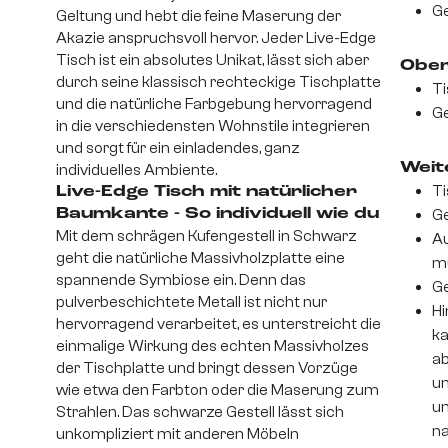
Ge
Geltung und hebt die feine Maserung der
Akazie anspruchsvoll hervor. Jeder Live-Edge
Tisch ist ein absolutes Unikat, lässt sich aber
Ober
durch seine klassisch rechteckige Tischplatte
Ti
und die natürliche Farbgebung hervorragend
Ge
in die verschiedensten Wohnstile integrieren
und sorgt für ein einladendes, ganz
Weite
individuelles Ambiente.
Ti
Live-Edge Tisch mit natürlicher
Baumkante - So individuell wie du
Ge
Mit dem schrägen Kufengestell in Schwarz
Au
geht die natürliche Massivholzplatte eine
m
spannende Symbiose ein. Denn das
Ge
pulverbeschichtete Metall ist nicht nur
Hi
hervorragend verarbeitet, es unterstreicht die
ka
einmalige Wirkung des echten Massivholzes
ab
der Tischplatte und bringt dessen Vorzüge
un
wie etwa den Farbton oder die Maserung zum
um
Strahlen. Das schwarze Gestell lässt sich
na
unkompliziert mit anderen Möbeln