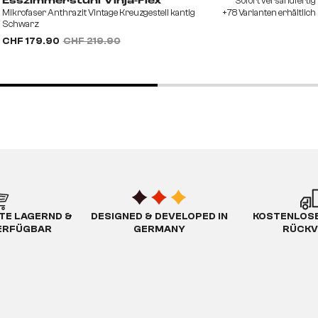
Sofort versandfertig
Esszimmerstuhl Vinja-Flex
Mikrofaser Anthrazit Vintage Kreuzgestell kantig
+78 Varianten erhältlich
Schwarz
CHF 179.90
CHF 219.90
TE LAGERND &
DESIGNED & DEVELOPED IN
KOSTENLOSE
ERFÜGBAR
GERMANY
RÜCKV