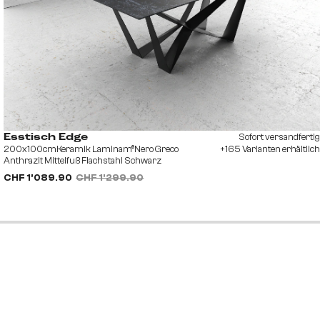
Sofort versandfertig
Esstisch Edge
200x100cmKeramik Laminam®Nero Greco
+165 Varianten erhältlich
Anthrazit Mittelfuß Flachstahl Schwarz
CHF 1’089.90
CHF 1’299.90