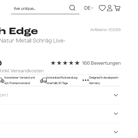
DE
h Edge
Artikelnr.:
10299
atur Metall Schräg Live-
0
166 Bewertungen
Durchschnittliche Bewertung von 4.92 
d inkl. Versandkosten
Kostenloser Versand und
Kostenlose Rücksendung
Designed & developed in
opt. Premiumversand
innerhalb 30 Tage
Germany
( 3,5 cm )
4,0 cm
5,5 cm