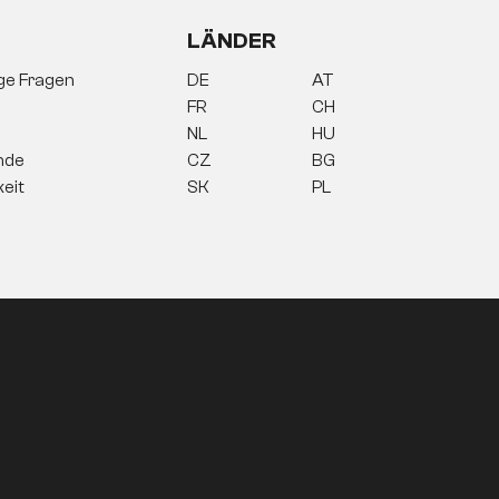
LÄNDER
ige Fragen
DE
AT
FR
CH
NL
HU
nde
CZ
BG
keit
SK
PL