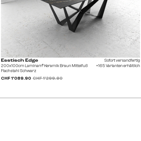
Sofort versandfertig
Esstisch Edge
200x100cm Laminam® Keramik Braun Mittelfuß
+165 Varianten erhältlich
Flachstahl Schwarz
CHF 1’089.90
CHF 1’299.90