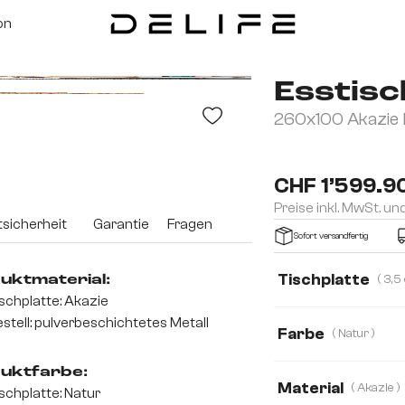
on
Esstisc
260x100 Akazie N
CHF 1’599.9
Preise inkl. MwSt. un
sicherheit
Garantie
Fragen
Sofort versandfertig
Tischplatte
uktmaterial:
schplatte: Akazie
3,5 cm
2,5 cm
stell: pulverbeschichtetes Metall
Farbe
( Natur )
uktfarbe:
Material
( Akazie )
schplatte: Natur