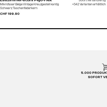
Sofort versandfertig
Esszimmerstuhl Pejo-Flex
Mikrofaser Beige Vintage Kreuzgestell kantig
+342 Varianten erhältlich
Schwarz Taschenfederkern
CHF 199.90
5.000 PRODUK
SOFORT V