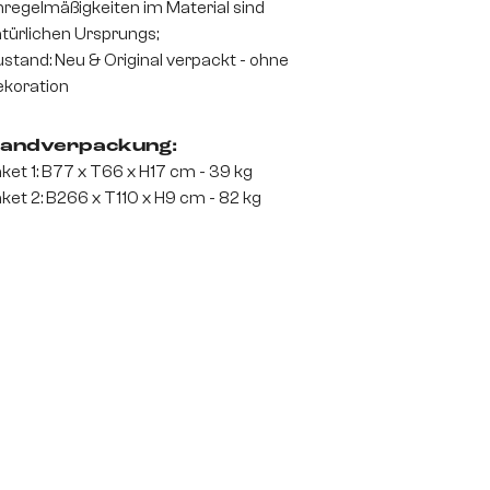
regelmäßigkeiten im Material sind
türlichen Ursprungs;
stand: Neu & Original verpackt - ohne
koration
andverpackung:
ket 1: B77 x T66 x H17 cm - 39 kg
ket 2: B266 x T110 x H9 cm - 82 kg