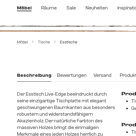
m Hauptinhalt springen
Zur Suche springen
Zur Hauptnavigation springen
Möbel
Räume
Sale
Neuheiten
Inspirati
Bildergalerie überspringen
Möbel
Tische
Esstische
Beschreibung
Bewertungen
Versand
Produkt
Der Esstisch Live-Edge beeindruckt durch
Prod
seine einzigartige Tischplatte mit elegant
Ti
geschwungenen Baumkanten aus besonders
Ge
robustem und widerstandsfähigem
Akazienholz. Der natürliche Farbton des
Prod
massiven Holzes bringt die einmaligen
Ti
Merkmale eines jeden Holzes herrlich zu