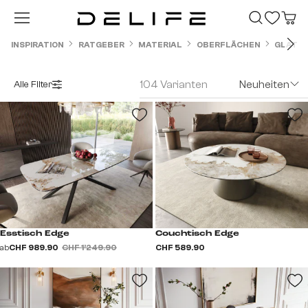
Zum Hauptinhalt springen
INSPIRATION
RATGEBER
MATERIAL
OBERFLÄCHEN
GLATT
104 Varianten
Neuheiten
Alle Filter
Esstisch Edge
Couchtisch Edge
ab
CHF 989.90
CHF 1’249.90
CHF 589.90