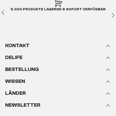
besonders begehrt. Dies hat natürlich seine Gründe:
Glatte Flächen lassen sich wesentlich leichter
5.000 PRODUKTE LAGERND & SOFORT VERFÜGBAR
reinigen als strukturierte. Staub und Krümel finden
weniger Halt und können deshalb leichter entfernt
werden. Auf glatten Oberflächen können die
meisten Dinge sehr viel einfacher und vor allem
eben abgestellt werden.
Glatte Oberflächen
glänzen im Sonnenlicht
und wirken dadurch
KONTAKT
wertvoll und zeitlos. Denn je glatter eine Oberfläche,
umso intensiver wird das Licht von ihr gebündelt
DELIFE
und so als Glanz wahrgenommen. Die meisten
Menschen ziehen schon unbewusst glatte Flächen
den unebenen oder strukturierten vor. Warum das
BESTELLUNG
so ist, ist bis heute nicht geklärt.
Eine Theorie
besagt, dass das Erzeugen wirklich glatter
WISSEN
Oberflächen sehr aufwendig ist
und es deshalb
als seltener und damit auch als wertvoller gedeutet
LÄNDER
wird.
NEWSLETTER