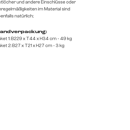
tlöcher und andere Einschlüsse oder
regelmäßigkeiten im Material sind
enfalls natürlich;
andverpackung:
ket 1: B229 x T44 x H34 cm - 49 kg
ket 2: B27 x T21 x H27 cm - 3 kg