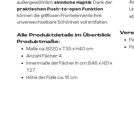
As
außergewöhnlich
sinnliche Haptik
. Dank der
praktischen Push-to-open Funktion
Un
können die grifflosen Frontelemente Ihre
eb
unverwechselbare Schönheit voll entfalten.
Vers
Alle Produktdetails im Überblick
Pa
Produktmaße:
Pa
Maße ca.: B220 x T35 x H40 cm
Anzahl Fächer: 4
Innenmaße der Fächer in cm: B46 x H21 x
T27
Höhe der Füße ca.: 15 cm