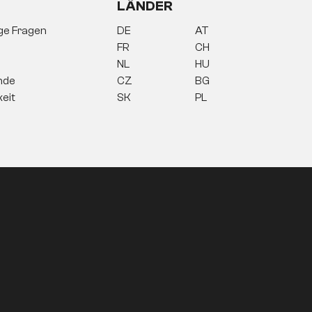
LÄNDER
ige Fragen
DE
AT
FR
CH
NL
HU
nde
CZ
BG
keit
SK
PL