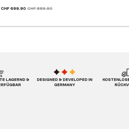
CHF 699.90
CHF 889.90
TE LAGERND &
DESIGNED & DEVELOPED IN
KOSTENLOSE
ERFÜGBAR
GERMANY
RÜCKV