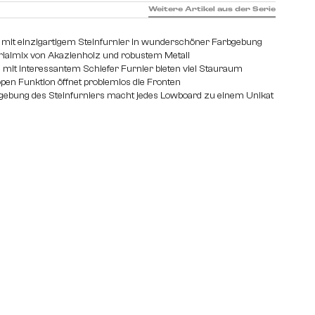
Weitere Artikel aus der Serie
 mit einzigartigem Steinfurnier in wunderschöner Farbgebung
rialmix von Akazienholz und robustem Metall
 mit interessantem Schiefer Furnier bieten viel Stauraum
pen Funktion öffnet problemlos die Fronten
rbgebung des Steinfurniers macht jedes Lowboard zu einem Unikat