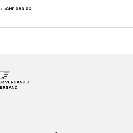
ab
CHF 989.90
R VERSAND &
ERSAND