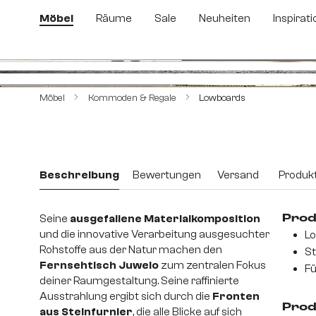
m Hauptinhalt springen
Zur Suche springen
Zur Hauptnavigation springen
Möbel
Räume
Sale
Neuheiten
Inspirati
Bildergalerie überspringen
Möbel
Kommoden & Regale
Lowboards
Beschreibung
Bewertungen
Versand
Produkt
Seine
ausgefallene Materialkomposition
Prod
und die innovative Verarbeitung ausgesuchter
Lo
Rohstoffe aus der Natur machen den
St
Fernsehtisch Juwelo
zum zentralen Fokus
Fü
deiner Raumgestaltung. Seine raffinierte
Ausstrahlung ergibt sich durch die
Fronten
Prod
aus Steinfurnier
, die alle Blicke auf sich