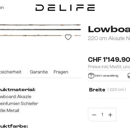
on
Lowboa
220 cm Akazie Na
CHF 1’149.9
Preise inkl. MwSt. un
sicherheit
Garantie
Fragen
Sofort versandfertig
Breite
( 220 cm )
uktmaterial:
wboard: Akazie
200 cm
220 
einfurnier: Schiefer
ße: Metall
Prod
uktfarbe: