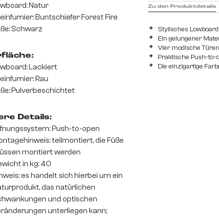
wboard: Natur
Zu den Produktdetails
einfurnier: Buntschiefer Forest Fire
ße: Schwarz
Stylisches Lowboard
Ein gelungener Mate
Vier modische Türen
fläche:
Praktische Push-to-o
wboard: Lackiert
Die einzigartige Fa
einfurnier: Rau
ße: Pulverbeschichtet
re Details:
fnungssystem: Push-to-open
ntagehinweis: teilmontiert, die Füße
üssen montiert werden
wicht in kg: 40
nweis: es handelt sich hierbei um ein
turprodukt, das natürlichen
chwankungen und optischen
ränderungen unterliegen kann;