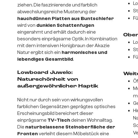
Lo
ziehen. Die faszinierende und farblich
St
abwechslungsreiche Musterung der
Fü
hauchdünnen Platten aus Buntschiefer
wird von
dunklen Schattenfugen
eingerahmt und erhält dadurch eine
Ober
besonders einprägsame Optik. In Kombination
Lo
mit dem intensiven Honigbraun der Akazie
St
Natur ergibt sich ein
harmonisches und
Fü
lebendiges Gesamtbild
.
Lowboard Juwelo:
Weite
Naturschönheit von
Öf
außergewöhnlicher Haptik
Mo
m
Nicht nur durch sein von wirkungsvollen
Ge
farblichen Gegensätzen geprägtes optisches
Hi
Erscheinungsbild bereichert dieser
Na
einprägsame
TV-Tisch
deinen Wohnalltag.
S
Die
naturbelassene Steinoberfläche der
Ve
Fronten
verleiht diesem Möbelstück eine