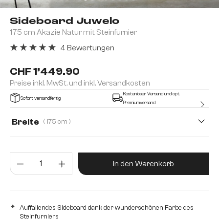
Sideboard Juwelo
175 cm Akazie Natur mit Steinfurnier
4 Bewertungen
Durchschnittliche Bewertung von 5 von 5 Sternen
CHF 1’449.90
Preise inkl. MwSt. und inkl. Versandkosten
Kostenloser Versand und opt.
Sofort versandfertig
Premiumversand
Breite
( 175 cm )
150 cm
175 cm
Produkt Anzahl: Gib den gewünsc
In den Warenkorb
Auffallendes Sideboard dank der wunderschönen Farbe des
Steinfurniers