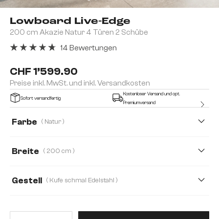
Lowboard Live-Edge
200 cm Akazie Natur 4 Türen 2 Schübe
14 Bewertungen
Durchschnittliche Bewertung von 4.79 von 5 Sternen
CHF 1’599.90
Preise inkl. MwSt. und inkl. Versandkosten
Kostenloser Versand und opt.
Sofort versandfertig
Premiumversand
Farbe
( Natur )
Breite
( 200 cm )
200 cm
300 cm
Gestell
( Kufe schmal Edelstahl )
Produkt Anzahl: Gib den gewünsc