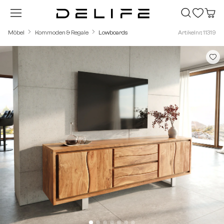
Zum Hauptinhalt springen
Möbel
Kommoden & Regale
Lowboards
Artikelnr.: 11319
Bildergalerie überspringen