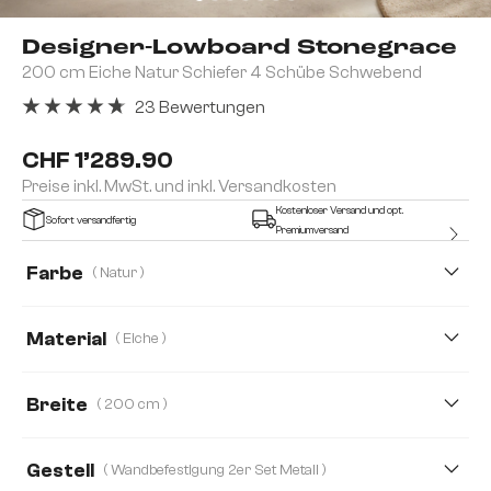
Designer-Lowboard Stonegrace
200 cm Eiche Natur Schiefer 4 Schübe Schwebend
23 Bewertungen
Durchschnittliche Bewertung von 4.74 von 5 Sternen
CHF 1’289.90
Preise inkl. MwSt. und inkl. Versandkosten
Kostenloser Versand und opt.
Sofort versandfertig
Premiumversand
Farbe
( Natur )
Material
( Eiche )
Eiche
Akazie
Breite
( 200 cm )
200 cm
240 cm
Gestell
( Wandbefestigung 2er Set Metall )