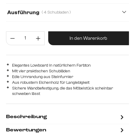
Ausführung
( 4 Schubladen )
4 Schubladen
4 Türen
Produkt Anzahl: Gib den gewünsc
In den Warenkorb
Elegantes Lowboard in natürlichem Farbton
Mit vier praktischen Schubläden
Edle Umrandung aus Steinfurnier
Aus robustem Eichenholz für Langlebigkeit
Sichere Wandbefestigung, die das Möbelstück scheinbar
schweben lässt
Beschreibung
Bewertungen