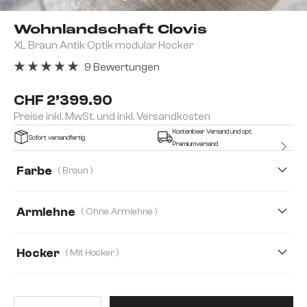
Wohnlandschaft Clovis
XL Braun Antik Optik modular Hocker
9 Bewertungen
Durchschnittliche Bewertung von 5 von 5 Sternen
CHF 2’399.90
Preise inkl. MwSt. und inkl. Versandkosten
Kostenloser Versand und opt.
Sofort versandfertig
Premiumversand
Farbe
( Braun )
Armlehne
( Ohne Armlehne )
Ohne Armlehne
Mit Armlehne
Hocker
( Mit Hocker )
Mit Hocker
Ohne Hocker
Produkt Anzahl: Gib den gewünsc