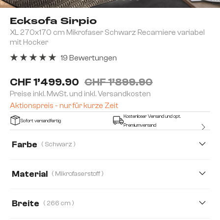
Ecksofa Sirpio
XL 270x170 cm Mikrofaser Schwarz Recamiere variabel
mit Hocker
19 Bewertungen
Durchschnittliche Bewertung von 5 von 5 Sternen
CHF 1’499.90
CHF 1’899.90
Preise inkl. MwSt. und inkl. Versandkosten
Aktionspreis - nur für kurze Zeit
Kostenloser Versand und opt.
Sofort versandfertig
Premiumversand
Farbe
( Schwarz )
Material
( Mikrofaserstoff )
Mikrofaserstoff
Boucle
Cord
Lederimitat
Breite
( 266 cm )
Plüschcord