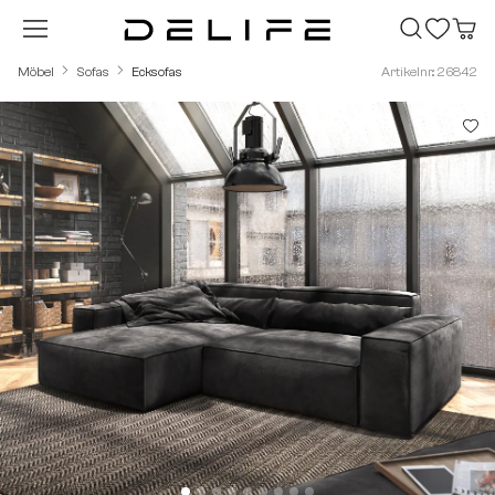
Zum Hauptinhalt springen
Möbel
Sofas
Ecksofas
Artikelnr.: 26842
Bildergalerie überspringen