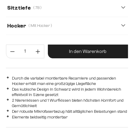
266 cm
233 cm
370 cm
Sitztiefe
( 78 )
78
50
Hocker
( Mit Hocker )
Mit Hocker
Ohne Hocker
Produkt Anzahl: Gib den gewünsc
In den Warenkorb
Durch die variabel montierbare Recamiere und passenden
Hocker erhält man eine großzügige Liegefläche
Das kubische Design in Schwarz wird in jedem Wohnbereich
effektvoll in Szene gesetzt
2 Nierenkissen und 1 Wurfkissen bieten höchsten Komfort und
Gemütlichkeit
Der robuste Mikrofaserbezug hält alltäglichen Belastungen stand
Elemente beidseitig montierbar