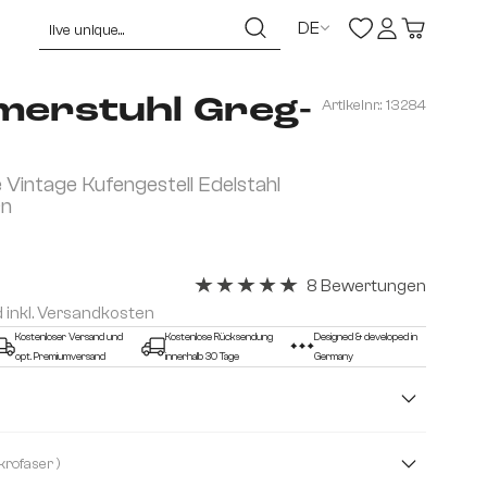
DE
merstuhl Greg-
Artikelnr.:
13284
 Vintage Kufengestell Edelstahl
rn
8 Bewertungen
Durchschnittliche Bewertung von 5 v
d inkl. Versandkosten
Kostenloser Versand und
Kostenlose Rücksendung
Designed & developed in
opt. Premiumversand
innerhalb 30 Tage
Germany
( Mikrofaser )