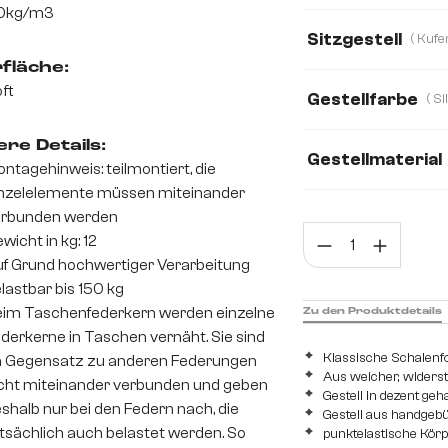
0kg/m3
Bouclé Soft
C
Sitzgestell
Echt Leder
Mik
fläche:
ft
Gestellfarbe
Strukturstoff Soft
re Details:
Gestellmaterial
ntagehinweis: teilmontiert, die
nzelelemente müssen miteinander
Edelstahl gebürstet
erbunden werden
Prod
wicht in kg: 12
f Grund hochwertiger Verarbeitung
lastbar bis 150 kg
im Taschenfederkern werden einzelne
Zu den Produktdetails
derkerne in Taschen vernäht. Sie sind
Klassische Schalen
 Gegensatz zu anderen Federungen
Aus weicher, widers
cht miteinander verbunden und geben
Gestell in dezent ge
shalb nur bei den Federn nach, die
Gestell aus handgeb
tsächlich auch belastet werden. So
punktelastische Kör