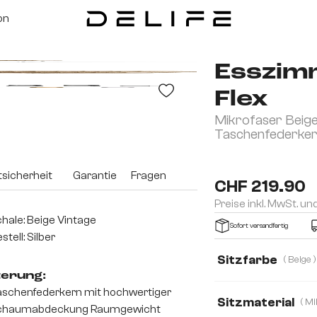
on
Esszim
Flex
Mikrofaser Beige
Taschenfederke
sicherheit
Garantie
Fragen
CHF 219.90
Preise inkl. MwSt. un
hale: Beige Vintage
Sofort versandfertig
stell: Silber
Sitzfarbe
( Beige )
terung:
schenfederkern mit hochwertiger
Sitzmaterial
chaumabdeckung Raumgewicht