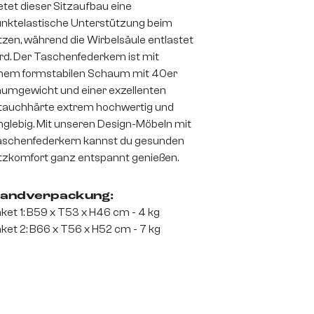
etet dieser Sitzaufbau eine
nktelastische Unterstützung beim
tzen, während die Wirbelsäule entlastet
rd. Der Taschenfederkern ist mit
nem formstabilen Schaum mit 40er
umgewicht und einer exzellenten
auchhärte extrem hochwertig und
nglebig. Mit unseren Design-Möbeln mit
schenfederkern kannst du gesunden
tzkomfort ganz entspannt genießen.
andverpackung:
ket 1: B59 x T53 x H46 cm - 4 kg
ket 2: B66 x T56 x H52 cm - 7 kg