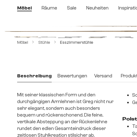
m Hauptinhalt springen
Zur Suche springen
Zur Hauptnavigation springen
Möbel
Räume
Sale
Neuheiten
Inspirati
Bildergalerie überspringen
Möbel
Stühle
Esszimmerstühle
Beschreibung
Bewertungen
Versand
Produkt
Mit seiner klassischen Form und den
Sc
durchgängigen Armlehnen ist Greg nicht nur
Ge
sehr elegant, sondern auch besonders
bequem und rückenschonend. Die feine,
Pols
vertikale Absteppung an der Rückenlehne
Ta
rundet den edlen Gesamteindruck dieser
S
zeitlosen Stuhlkreation stilsicher ab.