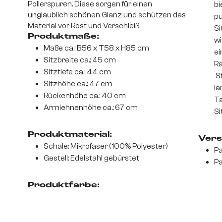
Polierspuren. Diese sorgen für einen
bi
unglaublich schönen Glanz und schützen das
pu
Material vor Rost und Verschleiß.
Si
Produktmaße:
wi
Maße ca.: B56 x T58 x H85 cm
ei
Sitzbreite ca.: 45 cm
Ra
Sitztiefe ca.: 44 cm
St
Sitzhöhe ca.: 47 cm
la
Rückenhöhe ca.: 40 cm
Ta
Armlehnenhöhe ca.: 67 cm
Si
Produktmaterial:
Vers
Schale: Mikrofaser (100% Polyester)
Pa
Gestell: Edelstahl gebürstet
Pa
Produktfarbe: