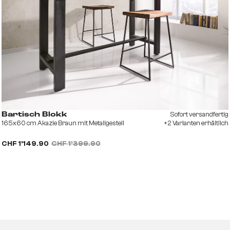
Sofort versandfertig
Bartisch Blokk
165x60 cm Akazie Braun mit Metallgestell
+2 Varianten erhältlich
CHF 1’149.90
CHF 1’399.90