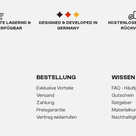
TE LAGERND &
DESIGNED & DEVELOPED IN
KOSTENLOSE
ERFÜGBAR
GERMANY
RÜCKV
BESTELLUNG
WISSEN
Exklusive Vorteile
FAQ - Häuf
Versand
Gutschein
Zahlung
Ratgeber
Preisgarantie
Materialku
Vertrag widerrufen
Nachhaltig