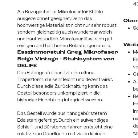
4
Als Bezugsstoff ist Mikrofaser für Stühle
ausgezeichnet geeignet. Denn das
Ober
hochwertige Material ist nicht nur sehr robust
So
sondern gleichzeitig auch wunderbar weich
und hautfreundlich. Mikrofaser lässt sich gut
Weite
reinigen und hält hohen Belastungen stand.
Mo
Esszimmerstuhl Greg Mikrofaser
Beige Vintage - Stuhlsystem von
Ei
DELIFE
v
Das Kufengestell besitzt eine offene
Ge
Trapezform, die sehr leicht und dezent wirkt.
Au
Durch diese edle Zurückhaltung kann das
be
Gestell besonders unkompliziert in die
Be
bisherige Einrichtung integriert werden.
Fe
im
Das Gestell wurde aus handgebürstetem
ni
Edelstahl gefertigt. Durch ein aufwendiges
de
Schleif- und Bürstenverfahren entsteht eine
ta
relativ raue Oberfläche mit vielen kleinen