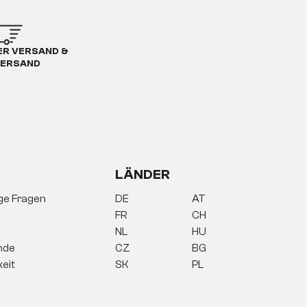
R VERSAND &
ERSAND
LÄNDER
ige Fragen
DE
AT
FR
CH
NL
HU
nde
CZ
BG
keit
SK
PL