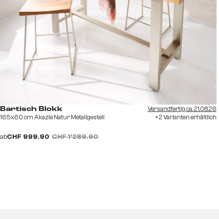
Versandfertig ca. 21.08.26
Bartisch Blokk
165x60 cm Akazie Natur Metallgestell
+2 Varianten erhältlich
ab
CHF 999.90
CHF 1’289.90