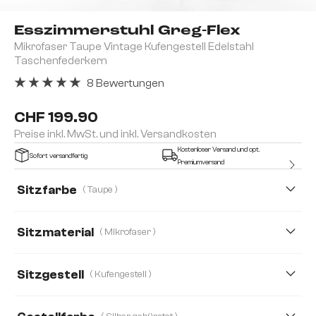
Esszimmerstuhl Greg-Flex
Mikrofaser Taupe Vintage Kufengestell Edelstahl
Taschenfederkern
8 Bewertungen
Durchschnittliche Bewertung von 5 von 5 Sternen
CHF 199.90
Preise inkl. MwSt. und inkl. Versandkosten
Kostenloser Versand und opt.
Sofort versandfertig
Premiumversand
Sitzfarbe
( Taupe )
Sitzmaterial
( Mikrofaser )
Mikrofaser
Bouclé Soft
Cord
Echt Leder
Sitzgestell
( Kufengestell )
Mikrofaser/Bouclé, Mikrofaser
Plüsch