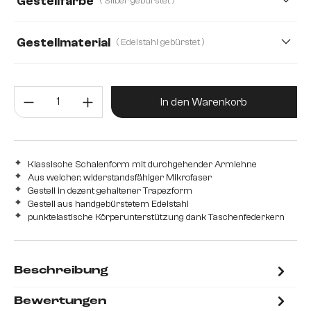
Gestellfarbe
( Silber gebürstet )
Strukturstoff Soft
Teddystoff
Webstoff Soft
Gestellmaterial
( Edelstahl gebürstet )
Edelstahl gebürstet
Edelstahl graphit
Holz
Metall
Produkt Anzahl: Gib den gewünsc
In den Warenkorb
Klassische Schalenform mit durchgehender Armlehne
Aus weicher, widerstandsfähiger Mikrofaser
Gestell in dezent gehaltener Trapezform
Gestell aus handgebürstetem Edelstahl
punktelastische Körperunterstützung dank Taschenfederkern
Beschreibung
Bewertungen