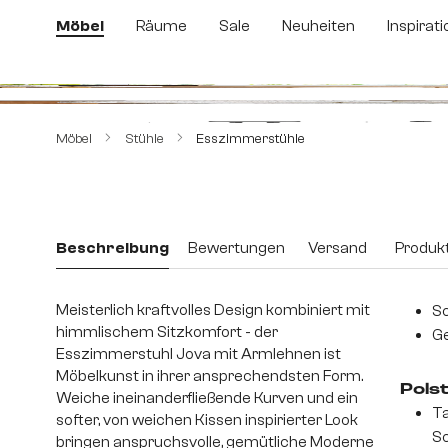
m Hauptinhalt springen
Zur Suche springen
Zur Hauptnavigation springen
Möbel
Räume
Sale
Neuheiten
Inspirati
Bildergalerie überspringen
Möbel
Stühle
Esszimmerstühle
Beschreibung
Bewertungen
Versand
Produkt
Meisterlich kraftvolles Design kombiniert mit
Sc
himmlischem Sitzkomfort - der
Ge
Esszimmerstuhl Jova mit Armlehnen ist
Möbelkunst in ihrer ansprechendsten Form.
Pols
Weiche ineinanderfließende Kurven und ein
Ta
softer, von weichen Kissen inspirierter Look
S
bringen anspruchsvolle, gemütliche Moderne