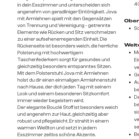
4
in dein Esszimmer und unterscheiden sich
angenehm von geradliniger Eintönigkeit. Jova
mit Armlehnen spielt mit den Gegensätzen
Ober
von Trennung und Vereinigung - getrennte
So
Elemente wie Rücken und Sitz verschmelzen
zu einer aufsehenerregenden Einheit. Die
Weite
Rückenseite ist besonders weich, die herrliche
Mo
Polsterung mit hochwertigem
Taschenfederkern sorgt für gesundes und
Ei
gleichzeitig besonders entspanntes Sitzen.
v
Mit dem Polsterstuhl Jova mit Armlehnen
Ge
holst du dir einen einmaligen Armlehnenstuhl
Au
nach Hause, der dich jeden Tag mit seinem
be
Look und seinem besonderen Sitzkomfort
De
immer wieder begeistern wird.
be
Der elegante Bouclé Stoff ist besonders weich
si
und angenehm zur Haut, gleichzeitig aber
ve
robust und pflegeleicht. Er strahlt in einem
se
warmen Weißton und setzt in jedem
Be
Esszimmer zeitlos schöne Akzente.