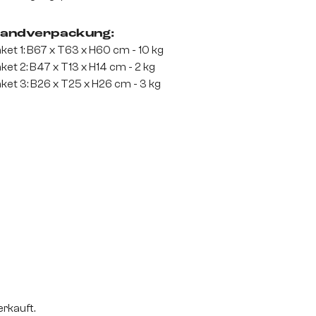
andverpackung:
ket 1: B67 x T63 x H60 cm - 10 kg
ket 2: B47 x T13 x H14 cm - 2 kg
ket 3: B26 x T25 x H26 cm - 3 kg
rkauft.