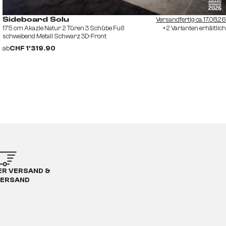
Versandfertig ca. 17.08.26
Sideboard Solu
175 cm Akazie Natur 2 Türen 3 Schübe Fuß
+2 Varianten erhältlich
schwebend Metall Schwarz 3D-Front
ab
CHF 1’319.90
R VERSAND &
ERSAND