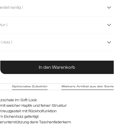
e
Echt Leder
Mikrofaser
( Holzgestell kantig )
( Natur )
( Holz )
 gebürstet
Metall
ukt Anzahl: Gib den gewünschten Wert ein od
In den Warenkorb
Optionales Zubehör
Weitere Artikel aus der Serie
tzschale im Soft-Look
mit weicher Haptik und feiner Struktur
Kreuzgestell mit Rückholfunktion
em Eichenholz gefertigt
perunterstützung dank Taschenfederkern