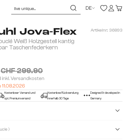
DE
hl Jova-Flex
Artikelnr.:
36893
uclé Weiß Holzgestell kantig
bar Taschenfederkern
CHF 299.90
d inkl. Versandkosten
m 11.08.2026
Kostenloser Versand und
Kostenlose Rücksendung
Designed & developed in
opt. Premiumversand
innerhalb 30 Tage
Germany
( Boucle )