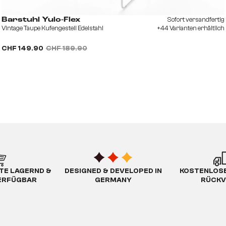
Sofort versandfertig
Barstuhl Yulo-Flex
Vintage Taupe Kufengestell Edelstahl
+44 Varianten erhältlich
CHF 149.90
CHF 189.90
TE LAGERND &
DESIGNED & DEVELOPED IN
KOSTENLOSE
ERFÜGBAR
GERMANY
RÜCKV