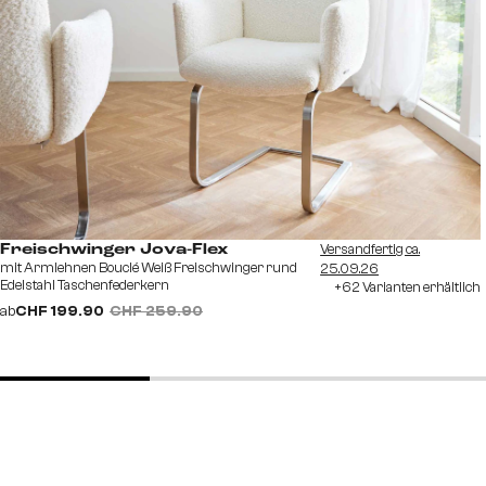
Versandfertig ca.
Freischwinger Jova-Flex
mit Armlehnen Bouclé Weiß Freischwinger rund
25.09.26
Edelstahl Taschenfederkern
+62 Varianten erhältlich
ab
CHF 199.90
CHF 259.90