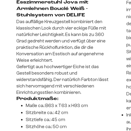
Esszimmerstuhl Jova mit
Fe
Armlehnen Bouclé Weiß -
im
Stuhlsystem von DELIFE
ni
Das auffällige Kreuzgestell kombiniert den
de
klassischen Look durch vier eckige Füße mit
ta
natürlicher Leichtigkeit. Es kann bis zu 360
bi
Grad gedreht werden und verfügt über eine
pu
praktische Rückholfunktion, die dir die
Si
Konversation am Esstisch auf angenehme
wi
Weise erleichtert.
ei
Gefertigt aus hochwertiger Eiche ist das
Ra
Gestell besonders robust und
widerstandsfähig. Der natürlich Farbton lässt
ex
sich hervorragend mit verschiedenen
ho
Einrichtungsstilen kombinieren.
De
Produktmaße:
ka
Maße ca.: B63 x T63 x H93 cm
en
Sitzbreite ca.: 42 cm
In
Sitztiefe ca.: 45 cm
au
Sitzhöhe ca.: 50 cm
ih