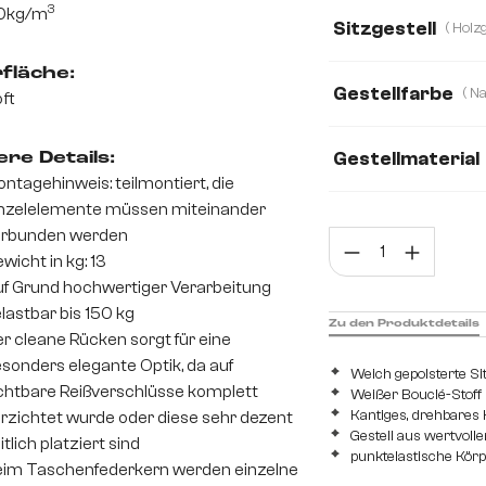
Boucle
Chenill
3
0kg/m
Sitzgestell
fläche:
Gestellfarbe
ft
Gestellmaterial
re Details:
ntagehinweis: teilmontiert, die
nzelelemente müssen miteinander
Holz
Edelstahl
erbunden werden
Prod
wicht in kg: 13
f Grund hochwertiger Verarbeitung
lastbar bis 150 kg
Zu den Produktdetails
r cleane Rücken sorgt für eine
sonders elegante Optik, da auf
Weich gepolsterte Si
chtbare Reißverschlüsse komplett
Weißer Bouclé-Stoff 
Kantiges, drehbares 
rzichtet wurde oder diese sehr dezent
Gestell aus wertvoll
itlich platziert sind
punktelastische Kör
im Taschenfederkern werden einzelne