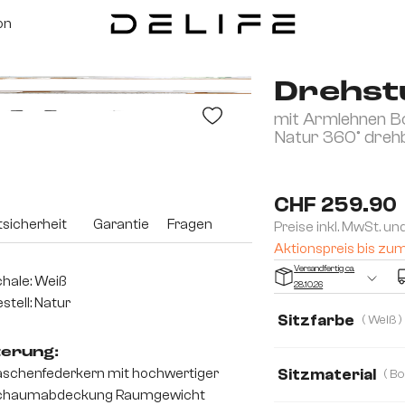
on
Drehstu
mit Armlehnen Bo
Natur 360° dreh
CHF 259.90
sicherheit
Garantie
Fragen
Preise inkl. MwSt. un
Aktionspreis bis zu
Versandfertig ca.
hale: Weiß
28.10.26
stell: Natur
Sitzfarbe
( Weiß )
terung:
schenfederkern mit hochwertiger
Sitzmaterial
chaumabdeckung Raumgewicht