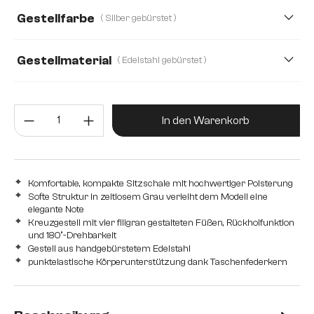
Gestellfarbe
( Silber gebürstet )
Webstoff Soft
Gestellmaterial
( Edelstahl gebürstet )
Edelstahl gebürstet
Edelstahl graphit
Eiche
Holz
Produkt Anzahl: Gib den gewünsc
In den Warenkorb
Komfortable, kompakte Sitzschale mit hochwertiger Polsterung
Softe Struktur in zeitlosem Grau verleiht dem Modell eine
elegante Note
Kreuzgestell mit vier filigran gestalteten Füßen, Rückholfunktion
und 180°-Drehbarkeit
Gestell aus handgebürstetem Edelstahl
punktelastische Körperunterstützung dank Taschenfederkern