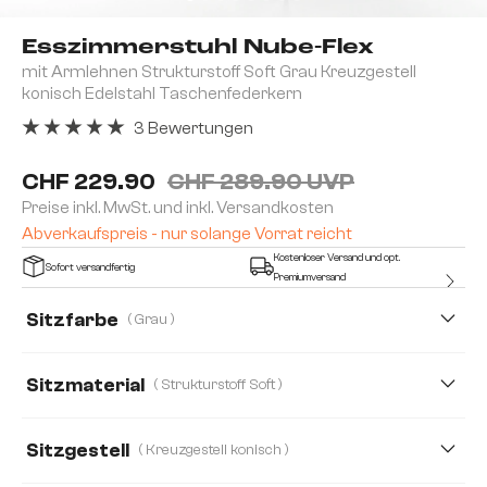
Esszimmerstuhl Nube-Flex
mit Armlehnen Strukturstoff Soft Grau Kreuzgestell
konisch Edelstahl Taschenfederkern
3 Bewertungen
Durchschnittliche Bewertung von 5 von 5 Sternen
CHF 229.90
CHF 289.90 UVP
Preise inkl. MwSt. und inkl. Versandkosten
Abverkaufspreis - nur solange Vorrat reicht
Kostenloser Versand und opt.
Sofort versandfertig
Premiumversand
Sitzfarbe
( Grau )
Sitzmaterial
( Strukturstoff Soft )
Strukturstoff Soft
Boucle
Bouclé Soft
Sitzgestell
( Kreuzgestell konisch )
Cord
Echt Leder
Mikrofaser