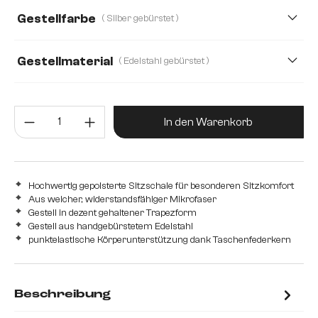
Gestellfarbe
( Silber gebürstet )
Mikrofaser/Bouclé
Plüsch
Teddystoff
Webstoff Soft
Gestellmaterial
( Edelstahl gebürstet )
Edelstahl gebürstet
Edelstahl graphit
Holz
Metall
Produkt Anzahl: Gib den gewünsc
In den Warenkorb
Hochwertig gepolsterte Sitzschale für besonderen Sitzkomfort
Aus weicher, widerstandsfähiger Mikrofaser
Gestell in dezent gehaltener Trapezform
Gestell aus handgebürstetem Edelstahl
punktelastische Körperunterstützung dank Taschenfederkern
Beschreibung