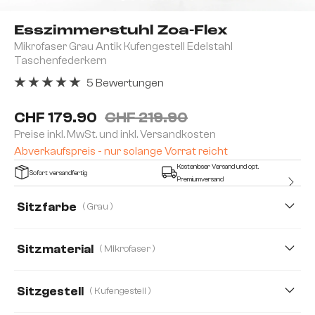
Esszimmerstuhl Zoa-Flex
Mikrofaser Grau Antik Kufengestell Edelstahl
Taschenfederkern
5 Bewertungen
Durchschnittliche Bewertung von 5 von 5 Sternen
CHF 179.90
CHF 219.90
Preise inkl. MwSt. und inkl. Versandkosten
Abverkaufspreis - nur solange Vorrat reicht
Kostenloser Versand und opt.
Sofort versandfertig
Premiumversand
Sitzfarbe
( Grau )
Sitzmaterial
( Mikrofaser )
Mikrofaser
Strukturstoff Soft
Bouclé Soft
Sitzgestell
( Kufengestell )
Cord
Echt-Leder/Chenille
Echt Leder