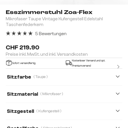
Esszimmerstuhl Zoa-Flex
Mikrofaser Taupe Vintage Kufengestell Edelstahl
Taschenfederkern
5 Bewertungen
Durchschnittliche Bewertung von 5 von 5 Sternen
CHF 219.90
Preise inkl. MwSt. und inkl. Versandkosten
Kostenloser Versand und opt.
Sofort versandfertig
Premiumversand
Sitzfarbe
( Taupe )
Sitzmaterial
( Mikrofaser )
Mikrofaser
Bouclé Soft
Cord
Sitzgestell
( Kufengestell )
Echt-Leder/Chenille
Echt Leder