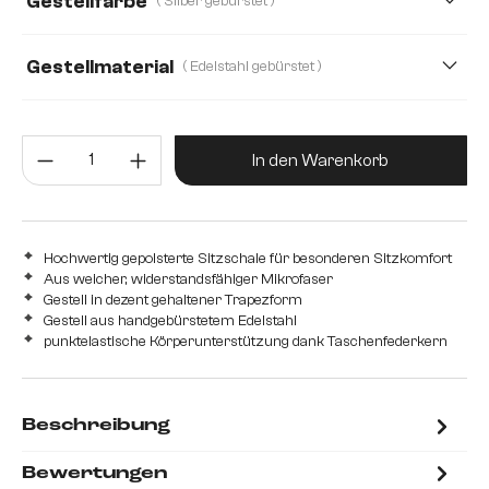
Gestellfarbe
( Silber gebürstet )
Mikrofaser/Bouclé
Plüsch
Strukturstoff Soft
Teddystoff
Webstoff Soft
Gestellmaterial
( Edelstahl gebürstet )
Edelstahl gebürstet
Edelstahl graphit
Holz
Metall
Produkt Anzahl: Gib den gewünsc
In den Warenkorb
Hochwertig gepolsterte Sitzschale für besonderen Sitzkomfort
Aus weicher, widerstandsfähiger Mikrofaser
Gestell in dezent gehaltener Trapezform
Gestell aus handgebürstetem Edelstahl
punktelastische Körperunterstützung dank Taschenfederkern
Beschreibung
Bewertungen