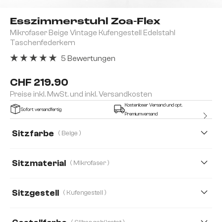
Esszimmerstuhl Zoa-Flex
Mikrofaser Beige Vintage Kufengestell Edelstahl
Taschenfederkern
5 Bewertungen
Durchschnittliche Bewertung von 5 von 5 Sternen
CHF 219.90
Preise inkl. MwSt. und inkl. Versandkosten
Kostenloser Versand und opt.
Sofort versandfertig
Premiumversand
Sitzfarbe
( Beige )
Sitzmaterial
( Mikrofaser )
Bouclé Soft
Cord
Mikrofaser
Teddystoff
Sitzgestell
( Kufengestell )
Webstoff Soft
Echt-Leder/Chenille