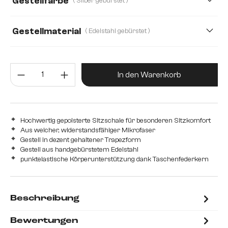
Gestellfarbe
( Silber gebürstet )
Echt Leder
Mikrofaser/Bouclé
Plüsch
Strukturstoff Soft
Gestellmaterial
( Edelstahl gebürstet )
Edelstahl gebürstet
Edelstahl graphit
Holz
Metall
Produkt Anzahl: Gib den gewünsc
In den Warenkorb
Hochwertig gepolsterte Sitzschale für besonderen Sitzkomfort
Aus weicher, widerstandsfähiger Mikrofaser
Gestell in dezent gehaltener Trapezform
Gestell aus handgebürstetem Edelstahl
punktelastische Körperunterstützung dank Taschenfederkern
Beschreibung
Bewertungen