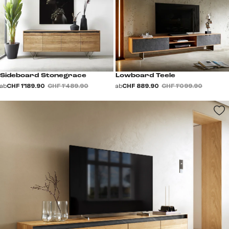
Sideboard Stonegrace
Lowboard Teele
ab
CHF 1’189.90
CHF 1’489.90
ab
CHF 889.90
CHF 1’099.90