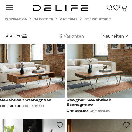
Zum Hauptinhalt springen
INSPIRATION
RATGEBER
MATERIAL
STEINFURNIER
9 Varianten
Neuheiten
Alle Filter
Couchtisch Stonegrace
Designer-Couchtisch
Stonegrace
CHF 649.90
CHF 789.90
CHF 399.90
CHF 499.90