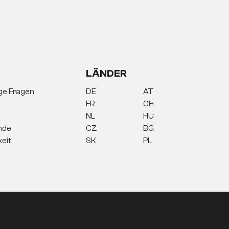
LÄNDER
ige Fragen
DE
AT
FR
CH
NL
HU
nde
CZ
BG
keit
SK
PL