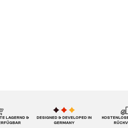
TE LAGERND &
DESIGNED & DEVELOPED IN
KOSTENLOSE
ERFÜGBAR
GERMANY
RÜCKV