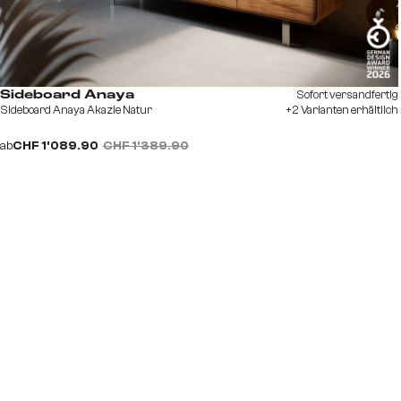
Sofort versandfertig
Sideboard Anaya
Sideboard Anaya Akazie Natur
+2 Varianten erhältlich
ab
CHF 1’089.90
CHF 1’389.90