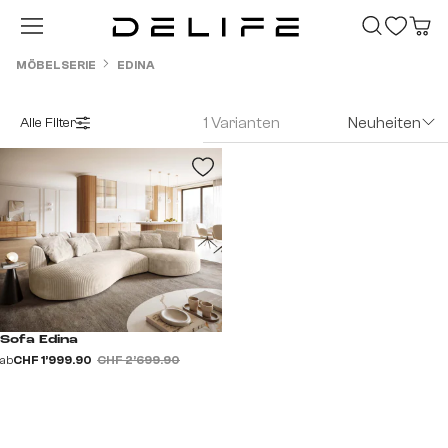
Zum Hauptinhalt springen
MÖBELSERIE
EDINA
1 Varianten
Neuheiten
Alle Filter
Sofa Edina
ab
CHF 1’999.90
CHF 2’699.90