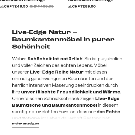
Sideboard Live-Edge
Sideboard Live-Edge
ab
CHF 1’249.90
CHF 1’499.90
ab
CHF 1’289.90
Live-Edge Natur –
Baumkantenmöbel in purer
Schönheit
Wahre
Schönheit ist natürlich
! Sie ist pur, sinnlich
und voller Zeichen des echten Lebens. Möbel
unserer
Live-Edge Reihe Natur
mit diesen
einmalig geschwungenen Baumkanten und der
herrlich intensiven Maserung beeindrucken durch
ihre
unverfälschte Freundlichkeit und Wärme
.
Ohne falschen Schnickschnack zeigen
Live-Edge
Baumtische und Baumkantenmöbel
in diesem
samtig-naturleichten Farbton, dass nur
das Echte
und Schöne
im Leben dauerhaft Bestand hat.
mehr anzeigen