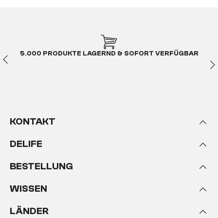
Möbel mit natürlicher
Baumkante - Das ist Live-
Edge Natur
5.000 PRODUKTE LAGERND & SOFORT VERFÜGBAR
Die
DELIFE Baumkantenmöbelserie Live-Edge
Natur
kombiniert auf beeindruckend harmonische
Weise warmes,
in einem natürlichen Farbton
gehaltenes Akazienholz
mit puristisch-
zeitlosem Design
. Durch die Verwendung der
KONTAKT
formschönen Baumkante der Akazien entsteht
eine gelungene
Symbiose von Geradlinigkeit und
DELIFE
natürlich geschwungenen Konturen
. Als
Baumkante wird die Stammoberfläche bezeichnet,
BESTELLUNG
die sich direkt unter der Rinde befindet und die
natürlichen Formen, Risse und Astlöcher des
Baumes am stärksten widerspiegelt. In der Regel
WISSEN
findet diese Kante, in Fachkreisen auch Wald- oder
Fehlkante genannt, keine Verwendung, da sie sich
LÄNDER