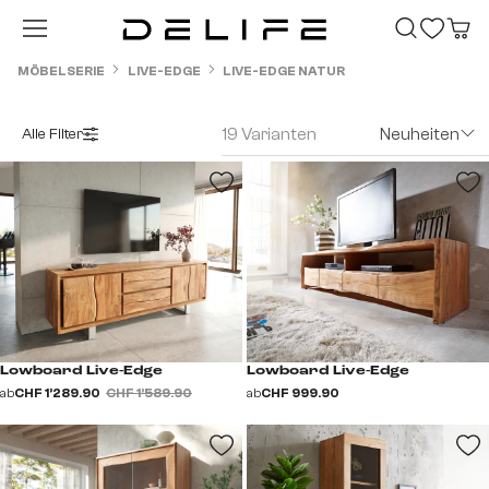
Zum Hauptinhalt springen
MÖBELSERIE
LIVE-EDGE
LIVE-EDGE NATUR
19 Varianten
Neuheiten
Alle Filter
Lowboard Live-Edge
Lowboard Live-Edge
ab
CHF 1’289.90
CHF 1’589.90
ab
CHF 999.90