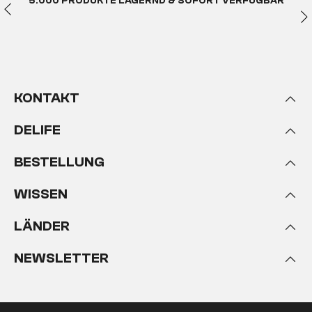
5.000 PRODUKTE LAGERND & SOFORT VERFÜGBAR
gewebt. Bis zur Industrialisierung war Leinen das
beliebteste Material für Heimtextilien wie
Bettwäsche und Kissen. Denn Leinenstoff besitzt
kühlenden Eigenschaften und einen natürlichen
Schutz gegen Bakterien, Keime und Schmutz.
Durch ihre leichtere, industrielle Verarbeitung
KONTAKT
verdrängte die Baumwolle das Leinen mit der
Einführung der Massenproduktion. Durch seine
DELIFE
Knitteranfälligkeit und den schwierigen Prozess des
Färbens galt Leinen lange Zeit als unmodern und
überholt. Erst seit einigen Jahren besinnt man sich
BESTELLUNG
zunehmend auf die vielen positiven Eigenschaften
des Leinens. Das natürliche Gewebe wird in der
WISSEN
Mode, aber auch in der Möbelindustrie wieder
interessanter. Und das zu Recht!
LÄNDER
NEWSLETTER
Die Vorteile von
hochwertigem Leinengewebe
Leinen ist sehr robust und reißfest. Es bleibt über