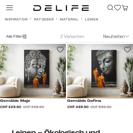
Zum Hauptinhalt springen
INSPIRATION
RATGEBER
MATERIAL
LEINEN
2 Varianten
Neuheiten
Alle Filter
Gemälde Maje
Gemälde Dafina
CHF 329.90
CHF 399.90
CHF 469.90
CHF 589.90
Leinen – Ökologisch und