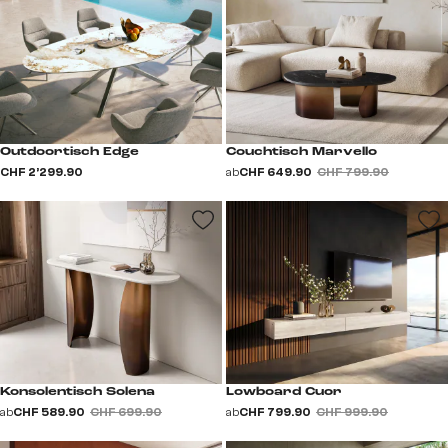
Outdoortisch Edge
Couchtisch Marvello
CHF 2’299.90
ab
CHF 649.90
CHF 799.90
Konsolentisch Solena
Lowboard Cuor
ab
CHF 589.90
CHF 699.90
ab
CHF 799.90
CHF 999.90