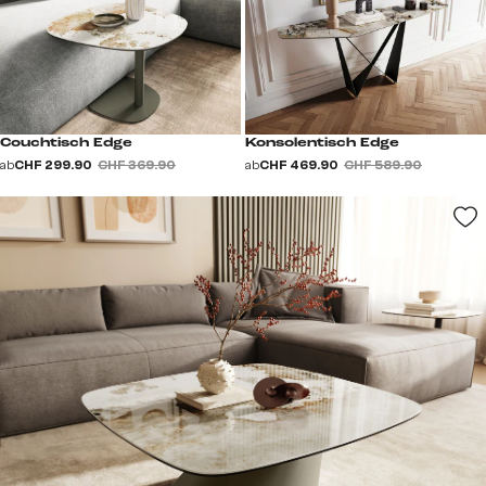
Couchtisch Edge
Konsolentisch Edge
ab
CHF 299.90
CHF 369.90
ab
CHF 469.90
CHF 589.90