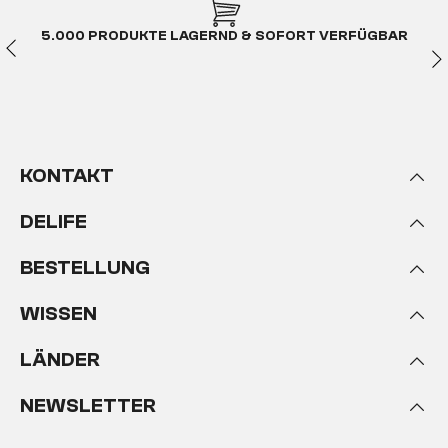
Eigenschaften
stark von den restlichen Möbeln
und Wohnaccessoires abheben. Glänzende
5.000 PRODUKTE LAGERND & SOFORT VERFÜGBAR
Oberflächen können auf die verschiedensten
Weisen erzeugt werden:
durch lichtbrechende
Materialien
wie Acrylglas, das Polieren, durch
verschiedene, glänzende Lacke oder das
Verchromen. Gemeinsam haben alle glänzenden
Oberflächen, dass sie in der Regel
äußerst glatt
KONTAKT
sind und gern mal den ein oder anderen
Fingerabdruck deutlich zur Schau stellen. Da
DELIFE
glänzende Oberflächen wahre Blickfänge sind,
sollten Sie bei der Reinigung aller verchromten,
hochpolierten oder lackierten Möbelstücke ein
BESTELLUNG
bisschen mehr Aufmerksamkeit widmen. Der
größte Feind aller glänzenden Oberflächen sind
WISSEN
Kratzer, egal ob groß oder mit dem Auge kaum zu
erkennen. Denn auch die feinsten Kratzer wirken
LÄNDER
sich auf den Glanz des Materials aus und lassen es
dumpf und nach und nach immer matter aussehen.
NEWSLETTER
Bei glänzenden Metalloberflächen besteht durch
Kratzer zusätzlich Gefahr, dass durch diese