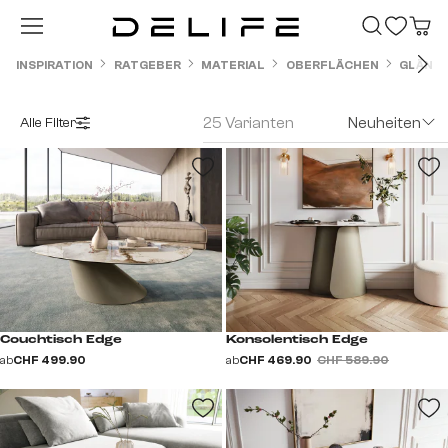
Zum Hauptinhalt springen
INSPIRATION
RATGEBER
MATERIAL
OBERFLÄCHEN
GLÄNZ
25 Varianten
Neuheiten
Alle Filter
Couchtisch Edge
Konsolentisch Edge
ab
CHF 499.90
ab
CHF 469.90
CHF 589.90