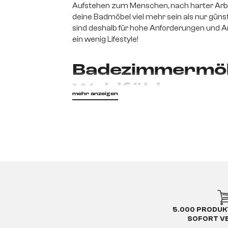
Aufstehen zum Menschen, nach harter Arbe
deine Badmöbel viel mehr sein als nur günsti
sind deshalb für hohe Anforderungen und
ein wenig Lifestyle!
Badezimmermöbe
Wohlfühloase
mehr anzeigen
Das Bad ist ein Ort des Rückzugs, in dem 
Eleganz und Qualität
auszeichnen, kannst
den Spiegel deines einmalig schönen Bad
Morgen genau an dem Ort zu verbringen, 
Stilvoll und ele
Im Bad sollte wirklich alles stimmen. Da
5.000 PRODUK
abgestimmt sein. Mit unserem
vielseit
SOFORT V
Vorlieben
und Notwendigkeiten zusamme